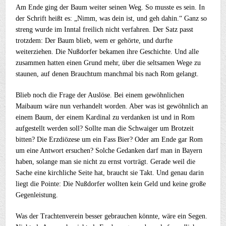
Am Ende ging der Baum weiter seinen Weg. So musste es sein. In
der Schrift heißt es: „Nimm, was dein ist, und geh dahin.“ Ganz so
streng wurde im Inntal freilich nicht verfahren. Der Satz passt
trotzdem: Der Baum blieb, wem er gehörte, und durfte
weiterziehen. Die Nußdorfer bekamen ihre Geschichte. Und alle
zusammen hatten einen Grund mehr, über die seltsamen Wege zu
staunen, auf denen Brauchtum manchmal bis nach Rom gelangt.
Blieb noch die Frage der Auslöse. Bei einem gewöhnlichen
Maibaum wäre nun verhandelt worden. Aber was ist gewöhnlich an
einem Baum, der einem Kardinal zu verdanken ist und in Rom
aufgestellt werden soll? Sollte man die Schwaiger um Brotzeit
bitten? Die Erzdiözese um ein Fass Bier? Oder am Ende gar Rom
um eine Antwort ersuchen? Solche Gedanken darf man in Bayern
haben, solange man sie nicht zu ernst vorträgt. Gerade weil die
Sache eine kirchliche Seite hat, braucht sie Takt. Und genau darin
liegt die Pointe: Die Nußdorfer wollten kein Geld und keine große
Gegenleistung.
Was der Trachtenverein besser gebrauchen könnte, wäre ein Segen.