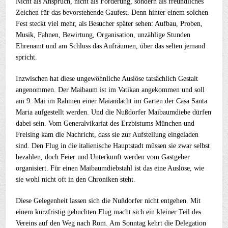
Nicht als Anspruch, nicht als Forderung, sondern als freundliches
Zeichen für das bevorstehende Gaufest. Denn hinter einem solchen
Fest steckt viel mehr, als Besucher später sehen: Aufbau, Proben,
Musik, Fahnen, Bewirtung, Organisation, unzählige Stunden
Ehrenamt und am Schluss das Aufräumen, über das selten jemand
spricht.
Inzwischen hat diese ungewöhnliche Auslöse tatsächlich Gestalt
angenommen. Der Maibaum ist im Vatikan angekommen und soll
am 9. Mai im Rahmen einer Maiandacht im Garten der Casa Santa
Maria aufgestellt werden. Und die Nußdorfer Maibaumdiebe dürfen
dabei sein. Vom Generalvikariat des Erzbistums München und
Freising kam die Nachricht, dass sie zur Aufstellung eingeladen
sind. Den Flug in die italienische Hauptstadt müssen sie zwar selbst
bezahlen, doch Feier und Unterkunft werden vom Gastgeber
organisiert. Für einen Maibaumdiebstahl ist das eine Auslöse, wie
sie wohl nicht oft in den Chroniken steht.
Diese Gelegenheit lassen sich die Nußdorfer nicht entgehen. Mit
einem kurzfristig gebuchten Flug macht sich ein kleiner Teil des
Vereins auf den Weg nach Rom. Am Sonntag kehrt die Delegation