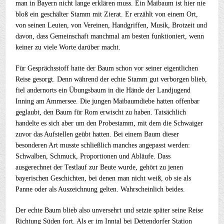
man in Bayern nicht lange erklären muss. Ein Maibaum ist hier nie
bloß ein geschälter Stamm mit Zierat. Er erzählt von einem Ort,
von seinen Leuten, von Vereinen, Handgriffen, Musik, Brotzeit und
davon, dass Gemeinschaft manchmal am besten funktioniert, wenn
keiner zu viele Worte darüber macht.
Für Gesprächsstoff hatte der Baum schon vor seiner eigentlichen
Reise gesorgt. Denn während der echte Stamm gut verborgen blieb,
fiel andernorts ein Übungsbaum in die Hände der Landjugend
Inning am Ammersee. Die jungen Maibaumdiebe hatten offenbar
geglaubt, den Baum für Rom erwischt zu haben. Tatsächlich
handelte es sich aber um den Probestamm, mit dem die Schwaiger
zuvor das Aufstellen geübt hatten. Bei einem Baum dieser
besonderen Art musste schließlich manches angepasst werden:
Schwalben, Schmuck, Proportionen und Abläufe. Dass
ausgerechnet der Testlauf zur Beute wurde, gehört zu jenen
bayerischen Geschichten, bei denen man nicht weiß, ob sie als
Panne oder als Auszeichnung gelten. Wahrscheinlich beides.
Der echte Baum blieb also unversehrt und setzte später seine Reise
Richtung Süden fort. Als er im Inntal bei Dettendorfer Station