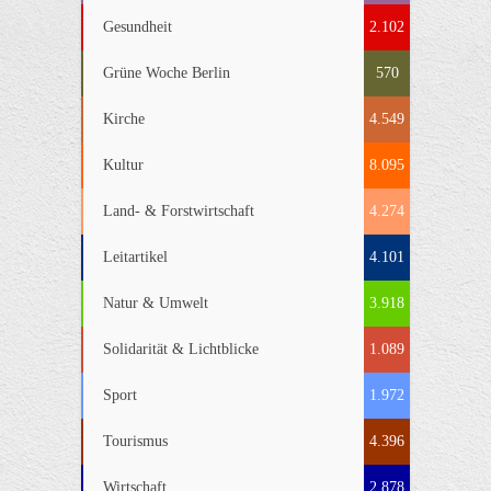
Gesundheit
2.102
Grüne Woche Berlin
570
Kirche
4.549
Kultur
8.095
Land- & Forstwirtschaft
4.274
Leitartikel
4.101
Natur & Umwelt
3.918
Solidarität & Lichtblicke
1.089
Sport
1.972
Tourismus
4.396
Wirtschaft
2.878