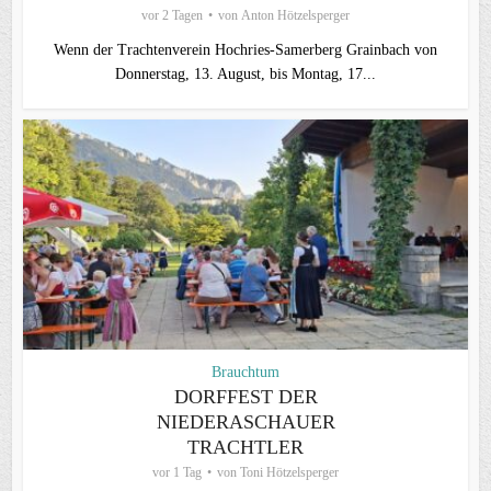
vor 2 Tagen
von
Anton Hötzelsperger
Wenn der Trachtenverein Hochries-Samerberg Grainbach von
Donnerstag, 13. August, bis Montag, 17...
Brauchtum
DORFFEST DER
NIEDERASCHAUER
TRACHTLER
vor 1 Tag
von
Toni Hötzelsperger