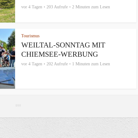
vor 4 Tagen
203 Aufrufe
2 Minuten zum Lesen
Tourismus
WEILTAL-SONNTAG MIT
CHIEMSEE-WERBUNG
vor 4 Tagen
202 Aufrufe
1 Minuten zum Lesen
Tourismus
FEST DER SINNE IN
ALTÖTTING
vor 4 Tagen
939 Aufrufe
2 Minuten zum Lesen