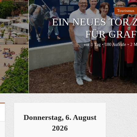
Tourismus
BAYERNS GR
S
ÖMERFEST I
ÖGGIN
vor 1 Tag
200 Aufrufe
3 M
Donnerstag, 6. August
2026