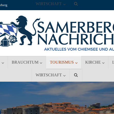
WIRTSCHAFT
rberg
S
BRAUCHTUM
TOURISMUS
KIRCHE
WIRTSCHAFT