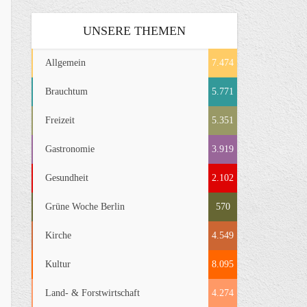
UNSERE THEMEN
Allgemein
7.474
Brauchtum
5.771
Freizeit
5.351
Gastronomie
3.919
Gesundheit
2.102
Grüne Woche Berlin
570
Kirche
4.549
Kultur
8.095
Land- & Forstwirtschaft
4.274