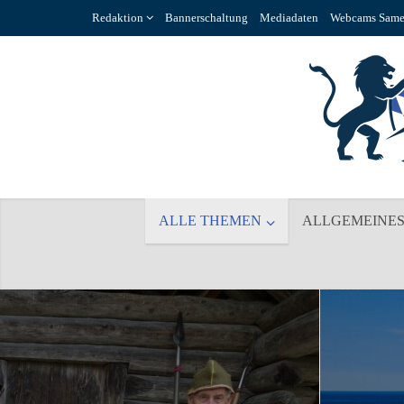
Redaktion
Bannerschaltung
Mediadaten
Webcams Same
ALLE THEMEN
ALLGEMEINE