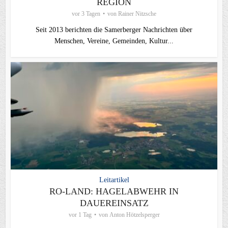
REGION
vor 3 Tagen
von
Rainer Nitzsche
Seit 2013 berichten die Samerberger Nachrichten über
Menschen, Vereine, Gemeinden, Kultur...
Leitartikel
RO-LAND: HAGELABWEHR IN
DAUEREINSATZ
vor 1 Tag
von
Anton Hötzelsperger