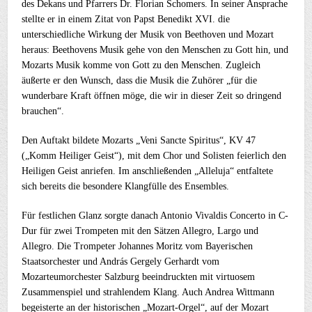
des Dekans und Pfarrers Dr. Florian Schomers. In seiner Ansprache
stellte er in einem Zitat von Papst Benedikt XVI. die
unterschiedliche Wirkung der Musik von Beethoven und Mozart
heraus: Beethovens Musik gehe von den Menschen zu Gott hin, und
Mozarts Musik komme von Gott zu den Menschen. Zugleich
äußerte er den Wunsch, dass die Musik die Zuhörer „für die
wunderbare Kraft öffnen möge, die wir in dieser Zeit so dringend
brauchen“.
Den Auftakt bildete Mozarts „Veni Sancte Spiritus“, KV 47
(„Komm Heiliger Geist“), mit dem Chor und Solisten feierlich den
Heiligen Geist anriefen. Im anschließenden „Alleluja“ entfaltete
sich bereits die besondere Klangfülle des Ensembles.
Für festlichen Glanz sorgte danach Antonio Vivaldis Concerto in C-
Dur für zwei Trompeten mit den Sätzen Allegro, Largo und
Allegro. Die Trompeter Johannes Moritz vom Bayerischen
Staatsorchester und András Gergely Gerhardt vom
Mozarteumorchester Salzburg beeindruckten mit virtuosem
Zusammenspiel und strahlendem Klang. Auch Andrea Wittmann
begeisterte an der historischen „Mozart-Orgel“, auf der Mozart