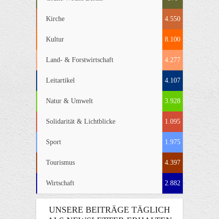
Kirche
4.550
Kultur
8.100
Land- & Forstwirtschaft
4.277
Leitartikel
4.107
Natur & Umwelt
3.928
Solidarität & Lichtblicke
1.095
Sport
1.975
Tourismus
4.397
Wirtschaft
2.882
UNSERE BEITRÄGE TÄGLICH