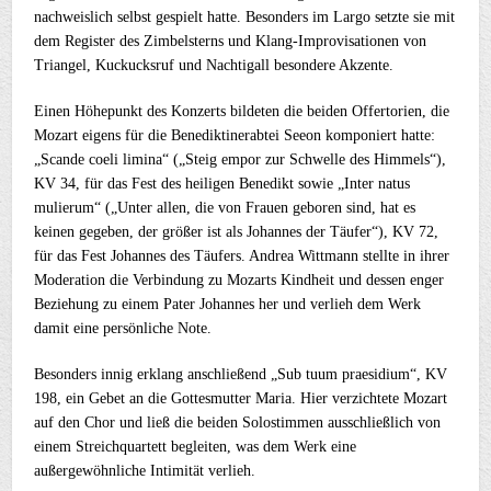
nachweislich selbst gespielt hatte. Besonders im Largo setzte sie mit
dem Register des Zimbelsterns und Klang-Improvisationen von
Triangel, Kuckucksruf und Nachtigall besondere Akzente.
Einen Höhepunkt des Konzerts bildeten die beiden Offertorien, die
Mozart eigens für die Benediktinerabtei Seeon komponiert hatte:
„Scande coeli limina“ („Steig empor zur Schwelle des Himmels“),
KV 34, für das Fest des heiligen Benedikt sowie „Inter natus
mulierum“ („Unter allen, die von Frauen geboren sind, hat es
keinen gegeben, der größer ist als Johannes der Täufer“), KV 72,
für das Fest Johannes des Täufers. Andrea Wittmann stellte in ihrer
Moderation die Verbindung zu Mozarts Kindheit und dessen enger
Beziehung zu einem Pater Johannes her und verlieh dem Werk
damit eine persönliche Note.
Besonders innig erklang anschließend „Sub tuum praesidium“, KV
198, ein Gebet an die Gottesmutter Maria. Hier verzichtete Mozart
auf den Chor und ließ die beiden Solostimmen ausschließlich von
einem Streichquartett begleiten, was dem Werk eine
außergewöhnliche Intimität verlieh.