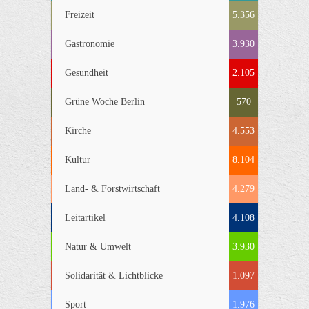
Freizeit
5.356
Gastronomie
3.930
Gesundheit
2.105
Grüne Woche Berlin
570
Kirche
4.553
Kultur
8.104
Land- & Forstwirtschaft
4.279
Leitartikel
4.108
Natur & Umwelt
3.930
Solidarität & Lichtblicke
1.097
Sport
1.976