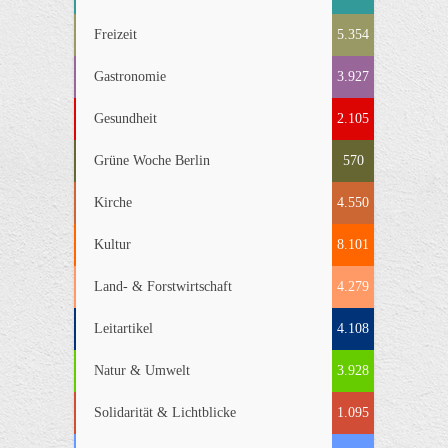
Freizeit
5.354
Gastronomie
3.927
Gesundheit
2.105
Grüne Woche Berlin
570
Kirche
4.550
Kultur
8.101
Land- & Forstwirtschaft
4.279
Leitartikel
4.108
Natur & Umwelt
3.928
Solidarität & Lichtblicke
1.095