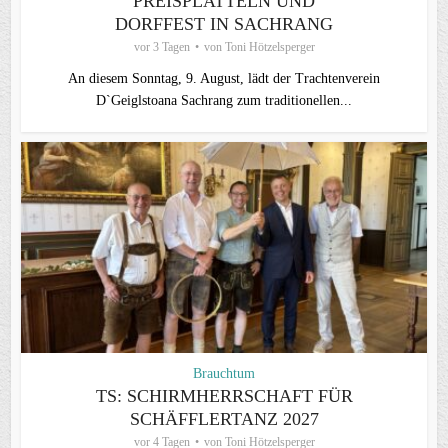
PREISPLATTELN UND
DORFFEST IN SACHRANG
vor 3 Tagen
von
Toni Hötzelsperger
An diesem Sonntag, 9. August, lädt der Trachtenverein
D`Geiglstoana Sachrang zum traditionellen...
Brauchtum
TS: SCHIRMHERRSCHAFT FÜR
SCHÄFFLERTANZ 2027
vor 4 Tagen
von
Toni Hötzelsperger