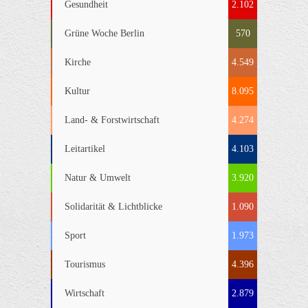
Gesundheit
2.102
Grüne Woche Berlin
570
Kirche
4.549
Kultur
8.095
Land- & Forstwirtschaft
4.274
Leitartikel
4.103
Natur & Umwelt
3.920
Solidarität & Lichtblicke
1.090
Sport
1.973
Tourismus
4.396
Wirtschaft
2.879