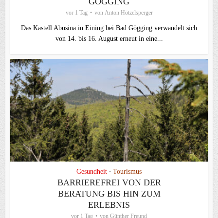
ÖGGING
vor 1 Tag
von
Anton Hötzelsperger
Das Kastell Abusina in Eining bei Bad Gögging verwandelt sich
von 14. bis 16. August erneut in eine...
Gesundheit
Tourismus
•
BARRIEREFREI VON DER
BERATUNG BIS HIN ZUM
ERLEBNIS
vor 1 Tag
von
Günther Freund