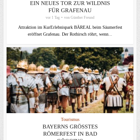
EIN NEUES TOR ZUR WILDNIS
FÜR GRAFENAU
vor 1 Tag
von
Günther Freund
Attraktion im KurErlebnispark BÄREAL beim Säumerfest
eröffnet Grafenau. Der Rothirsch röhrt, wenn...
Tourismus
BAYERNS GRÖSSTES R
ÖMERFEST IN BAD G