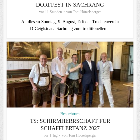
DORFFEST IN SACHRANG
vor 11 Stunden
von
Toni Hötzelsperger
An diesem Sonntag, 9. August, lädt der Trachtenverein
D`Geiglstoana Sachrang zum traditionellen...
Brauchtum
TS: SCHIRMHERRSCHAFT FÜR
SCHÄFFLERTANZ 2027
vor 1 Tag
von
Toni Hötzelsperger