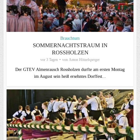
Brauchtum
SOMMERNACHTSTRAUM IN
ROSSHOLZEN
vor 3 Tagen
von
Anton Hötzelsperger
Der GTEV Almenrausch Rossholzen durfte am ersten Montag
im August sein heiß ersehntes Dorffest...