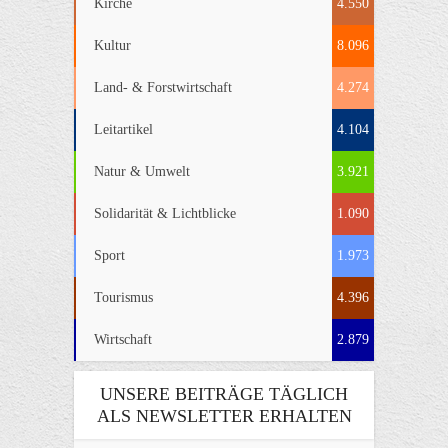
Kirche
4.550
Kultur
8.096
Land- & Forstwirtschaft
4.274
Leitartikel
4.104
Natur & Umwelt
3.921
Solidarität & Lichtblicke
1.090
Sport
1.973
Tourismus
4.396
Wirtschaft
2.879
UNSERE BEITRÄGE TÄGLICH
ALS NEWSLETTER ERHALTEN