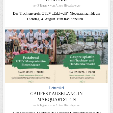
vor 5 Tagen
von
Anton Hötzelsperger
Der Trachtenverein GTEV „Edelweiß“ Niederaschau lädt am
Dienstag, 4. August zum traditionellen...
Leitartikel
GAUFEST-AUSKLANG IN
MARQUARTSTEIN
vor 6 Tagen
von
Anton Hötzelsperger