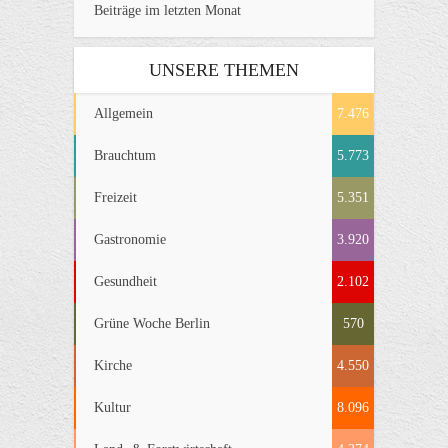
Beiträge im letzten Monat
UNSERE THEMEN
Allgemein
7.476
Brauchtum
5.773
Freizeit
5.351
Gastronomie
3.920
Gesundheit
2.102
Grüne Woche Berlin
570
Kirche
4.550
Kultur
8.096