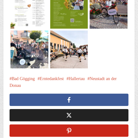
Bad Gögging
Erntedankfest
Hallertau
Neustadt an der
Donau