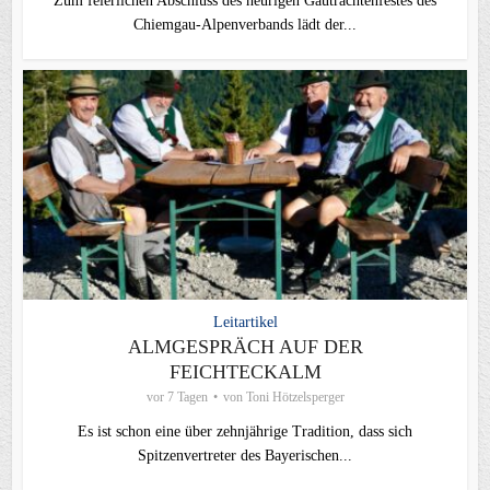
Zum feierlichen Abschluss des heurigen Gautrachtenfestes des
Chiemgau‑Alpenverbands lädt der...
Leitartikel
ALMGESPRÄCH AUF DER
FEICHTECKALM
vor 7 Tagen
von
Toni Hötzelsperger
Es ist schon eine über zehnjährige Tradition, dass sich
Spitzenvertreter des Bayerischen...