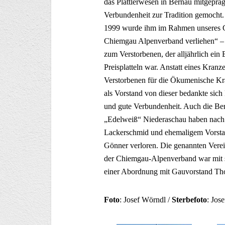
das Plattlerwesen in Bernau mitgeprä
Verbundenheit zur Tradition gemocht
1999 wurde ihm im Rahmen unseres G
Chiemgau Alpenverband verliehen“ – 
zum Verstorbenen, der alljährlich ein
Preisplatteln war. Anstatt eines Kran
Verstorbenen für die Ökumenische Kr
als Vorstand von dieser bedankte sich 
und gute Verbundenheit. Auch die Be
„Edelweiß“ Niederaschau haben nach 
Lackerschmid und ehemaligem Vorstan
Gönner verloren. Die genannten Verei
der Chiemgau-Alpenverband war mit s
einer Abordnung mit Gauvorstand Tho
Foto
: Josef Wörndl /
Sterbefoto
: Jos