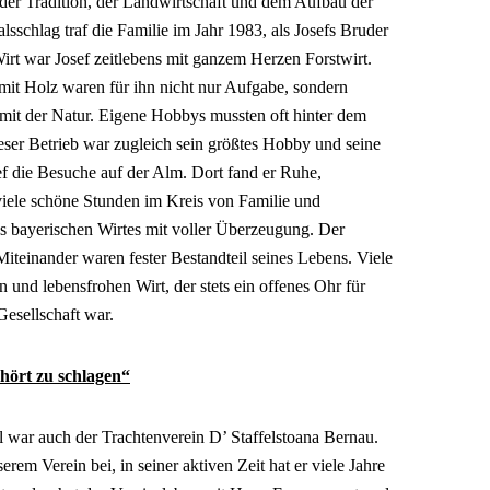
der Tradition, der Landwirtschaft und dem Aufbau der
sschlag traf die Familie im Jahr 1983, als Josefs Bruder
Wirt war Josef zeitlebens mit ganzem Herzen Forstwirt.
mit Holz waren für ihn nicht nur Aufgabe, sondern
 mit der Natur. Eigene Hobbys mussten oft hinter dem
eser Betrieb war zugleich sein größtes Hobby und seine
f die Besuche auf der Alm. Dort fand er Ruhe,
iele schöne Stunden im Kreis von Familie und
es bayerischen Wirtes mit voller Überzeugung. Der
Miteinander waren fester Bestandteil seines Lebens. Viele
und lebensfrohen Wirt, der stets ein offenes Ohr für
Gesellschaft war.
ehört zu schlagen“
war auch der Trachtenverein D’ Staffelstoana Bernau.
rem Verein bei, in seiner aktiven Zeit hat er viele Jahre