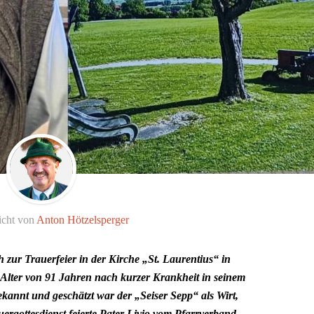
icht von
Anton Hötzelsperger
 zur Trauerfeier in der Kirche „St. Laurentius“ in
 Alter von 91 Jahren nach kurzer Krankheit in seinem
bekannt und geschätzt war der „Seiser Sepp“ als Wirt,
ergottesdienst feierte Pater Livio vom Pfarrverband