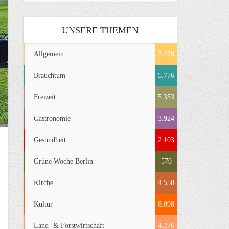
UNSERE THEMEN
Allgemein
7.478
Brauchtum
5.776
Freizeit
5.353
Gastronomie
3.924
Gesundheit
2.103
Grüne Woche Berlin
570
Kirche
4.550
Kultur
8.098
Land- & Forstwirtschaft
4.276