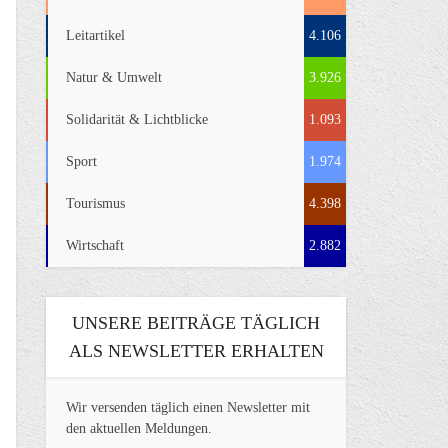
Leitartikel
4.106
Natur & Umwelt
3.926
Solidarität & Lichtblicke
1.093
Sport
1.974
Tourismus
4.398
Wirtschaft
2.882
UNSERE BEITRÄGE TÄGLICH
ALS NEWSLETTER ERHALTEN
Wir versenden täglich einen Newsletter mit
den aktuellen Meldungen.