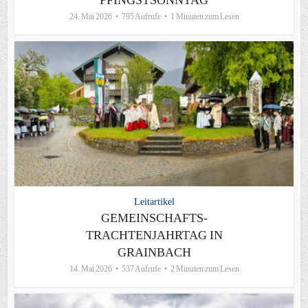
PFINGSTSONNTAG
24. Mai 2026
795 Aufrufe
1 Minuten zum Lesen
Leitartikel
GEMEINSCHAFTS-
TRACHTENJAHRTAG IN
GRAINBACH
14. Mai 2026
537 Aufrufe
2 Minuten zum Lesen