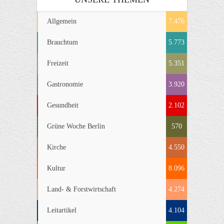
Allgemein
7.476
Brauchtum
5.773
Freizeit
5.351
Gastronomie
3.920
Gesundheit
2.102
Grüne Woche Berlin
570
Kirche
4.550
Kultur
8.096
Land- & Forstwirtschaft
4.274
Leitartikel
4.104