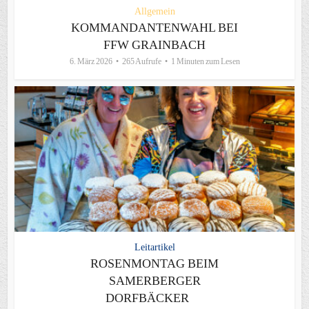
Allgemein
KOMMANDANTENWAHL BEI
FFW GRAINBACH
6. März 2026
265 Aufrufe
1 Minuten zum Lesen
Leitartikel
ROSENMONTAG BEIM
SAMERBERGER
DORFBÄCKER