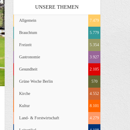
UNSERE THEMEN
Allgemein
7.479
Brauchtum
5.779
Freizeit
5.354
Gastronomie
3.927
Gesundheit
2.105
Grüne Woche Berlin
570
Kirche
4.552
Kultur
8.101
Land- & Forstwirtschaft
4.279