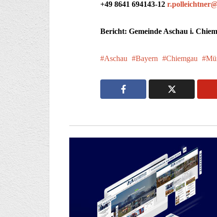
+49 8641 694143-12
r.polleichtner
Bericht: Gemeinde Aschau i. Chiem
Aschau
Bayern
Chiemgau
Mü