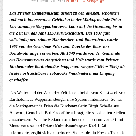
Veröffentlicht von
Anton Hötzelsperger
Das Priener Heimatmuseum gehört zu den ältesten, schönsten
und auch interessanten Gebäuden in der Marktgemeinde Prien.
Das vormalige Marypaulanwesen kann auf die Gründung bis in
die Zeit um das Jahr 1130 zurückschauen. Das 1837 fast
vollständig neu erbaute Handwerker- und Bauernhaus wurde
1901 von der Gemeinde Prien zum Zwecke des Baus von
Sozialwohnungen erworben. Ab 1940 wurde von der Gemeinde
ein Heimatmuseum eingerichtet und 1949 wurde vom Priener
Kirchenmaler Bartholomäus Wappmannsberger (1894 – 1984) die
heute noch sichtbare neobarocke Wandmalerei am Eingang
geschaffen.
Das Wetter und der Zahn der Zeit haben bei diesem Kunstwerk von
Bartholomäus Wappmannsberger ihre Spuren hinterlassen. So hat
die Marktgemeinde Prien die Kirchenmalerin Birgit Schelle aus
Antwort, Gemeinde Bad Endorf beauftragt, die schadhaften Stellen
auszubessern. Wie die Restauratorin bei einem Termin vor Ort mit
Museumsleiter und Priens Kulturbeauftragten Karl J. Aß
informierte, ergibt sich an mehreren Stellen des in Fresko-Technik