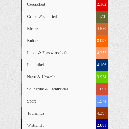
Gesundheit
2.102
Grüne Woche Berlin
570
Kirche
4.550
Kultur
8.097
Land- & Forstwirtschaft
4.275
Leitartikel
4.106
Natur & Umwelt
3.924
Solidarität & Lichtblicke
1.091
Sport
1.974
Tourismus
4.397
Wirtschaft
2.881