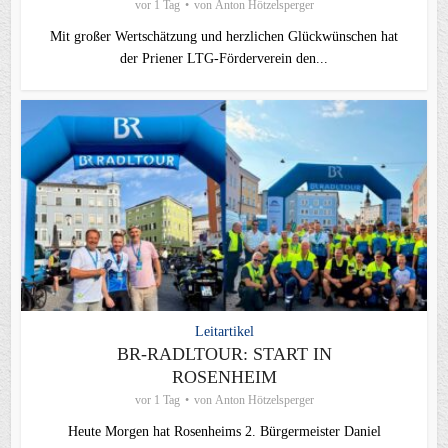
vor 1 Tag
von
Anton Hötzelsperger
Mit großer Wertschätzung und herzlichen Glückwünschen hat
der Priener LTG‑Förderverein den...
Leitartikel
BR-RADLTOUR: START IN
ROSENHEIM
vor 1 Tag
von
Anton Hötzelsperger
Heute Morgen hat Rosenheims 2. Bürgermeister Daniel