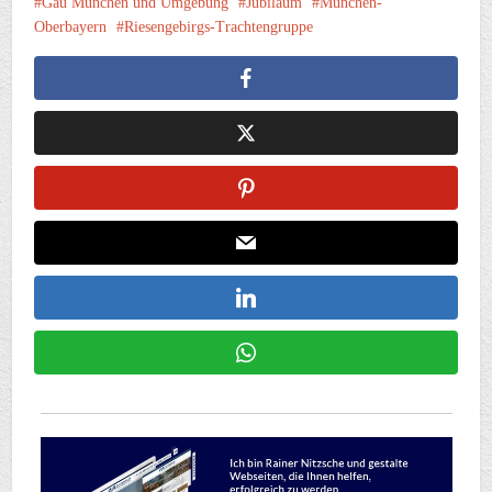
Gau München und Umgebung
Jubiläum
München-
Oberbayern
Riesengebirgs-Trachtengruppe