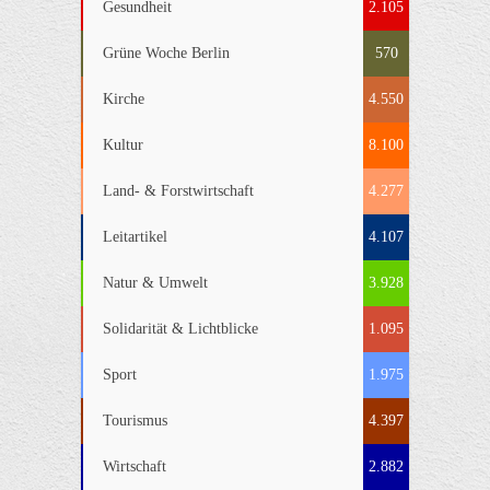
Gesundheit
2.105
Grüne Woche Berlin
570
Kirche
4.550
Kultur
8.100
Land- & Forstwirtschaft
4.277
Leitartikel
4.107
Natur & Umwelt
3.928
Solidarität & Lichtblicke
1.095
Sport
1.975
Tourismus
4.397
Wirtschaft
2.882