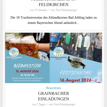
FELDKIRCHEN
vor 23 Stunden
von
Toni Hötzelsperger
Die 18 Trachtenvereine des Altlandkreises Bad Aibling laden zu
einem Bayerischen Abend anlässlich...
Brauchtum
GRAINBACHER
EINLADUNGEN
vor 2 Tagen
von
Toni Hötzelsperger