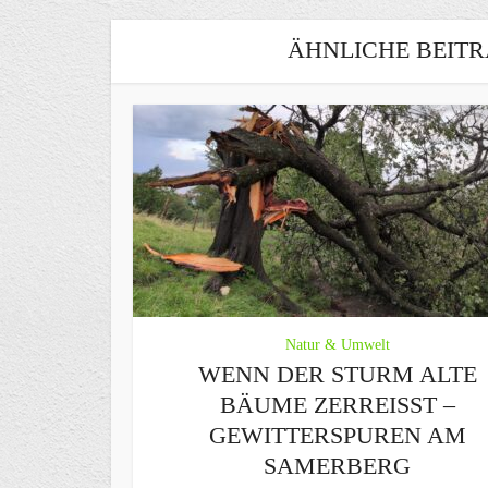
ÄHNLICHE BEITR
Natur & Umwelt
WENN DER STURM ALTE
BÄUME ZERREISST – G
EWITTERSPUREN AM S
AMERBERG