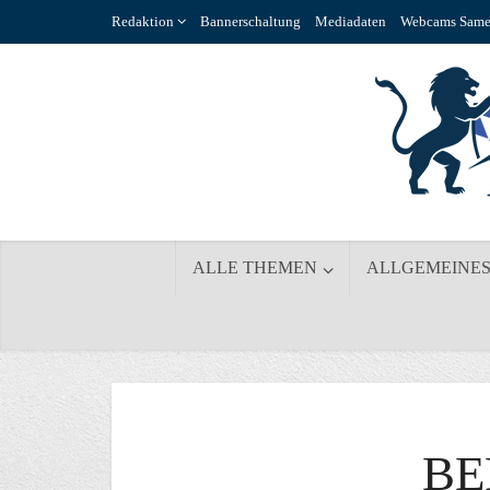
Redaktion
Bannerschaltung
Mediadaten
Webcams Same
ALLE THEMEN
ALLGEMEINE
BE