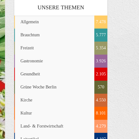
UNSERE THEMEN
Allgemein
7.478
Brauchtum
5.777
Freizeit
5.354
Gastronomie
3.926
Gesundheit
2.105
Grüne Woche Berlin
570
Kirche
4.550
Kultur
8.101
Land- & Forstwirtschaft
4.279