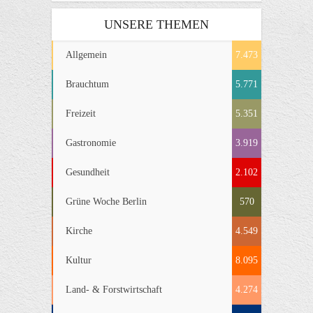
UNSERE THEMEN
Allgemein
7.473
Brauchtum
5.771
Freizeit
5.351
Gastronomie
3.919
Gesundheit
2.102
Grüne Woche Berlin
570
Kirche
4.549
Kultur
8.095
Land- & Forstwirtschaft
4.274