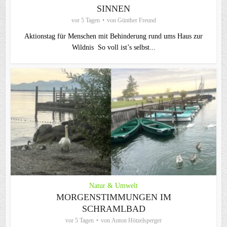
SINNEN
vor 5 Tagen
von
Günther Freund
Aktionstag für Menschen mit Behinderung rund ums Haus zur
Wildnis So voll ist’s selbst...
Natur & Umwelt
MORGENSTIMMUNGEN IM
SCHRAMLBAD
vor 5 Tagen
von
Anton Hötzelsperger