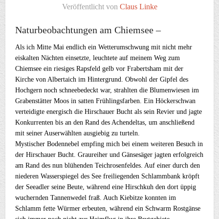
Veröffentlicht von
Claus Linke
Naturbeobachtungen am Chiemsee –
Als ich Mitte Mai endlich ein Wetterumschwung mit nicht mehr
eiskalten Nächten einsetzte, leuchtete auf meinem Weg zum
Chiemsee ein riesiges Rapsfeld gelb vor Frabertsham mit der
Kirche von Albertaich im Hintergrund. Obwohl der Gipfel des
Hochgern noch schneebedeckt war, strahlten die Blumenwiesen im
Grabenstätter Moos in satten Frühlingsfarben. Ein Höckerschwan
verteidigte energisch die Hirschauer Bucht als sein Revier und jagte
Konkurrenten bis an den Rand des Achendeltas, um anschließend
mit seiner Auserwählten ausgiebig zu turteln.
Mystischer Bodennebel empfing mich bei einem weiteren Besuch in
der Hirschauer Bucht. Graureiher und Gänsesäger jagten erfolgreich
am Rand des nun blühenden Teichrosenfeldes. Auf einer durch den
niederen Wasserspiegel des See freiliegenden Schlammbank kröpft
der Seeadler seine Beute, während eine Hirschkuh den dort üppig
wuchernden Tannenwedel fraß. Auch Kiebitze konnten im
Schlamm fette Würmer erbeuten, während ein Schwarm Rostgänse