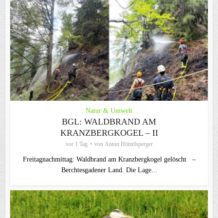
Natur & Umwelt
BGL: WALDBRAND AM
KRANZBERGKOGEL – II
vor 1 Tag
von
Anton Hötzelsperger
Freitagnachmittag: Waldbrand am Kranzbergkogel gelöscht –
Berchtesgadener Land. Die Lage...