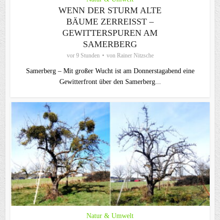
WENN DER STURM ALTE
BÄUME ZERREISST – G
EWITTERSPUREN AM S
AMERBERG
vor 9 Stunden
von
Rainer Nitzsche
Samerberg – Mit großer Wucht ist am Donnerstagabend eine
Gewitterfront über den Samerberg...
Natur & Umwelt