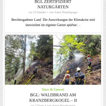
BGL ZERTIFIZIERT
NATURGÄRTEN
vor 24 Stunden
von
Anton Hötzelsperger
Berchtesgadener Land. Die Auswirkungen der Klimakrise sind
inzwischen im eigenen Garten spürbar:...
Natur & Umwelt
BGL: WALDBRAND AM
KRANZBERGKOGEL – II
vor 2 Tagen
von
Anton Hötzelsperger