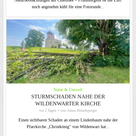
Naturbeobachtungen am Chiemsee – Frühmorgens ist die Luft
noch angenehm kühl für eine Fotorunde...
Natur & Umwelt
STURMSCHADEN NAHE DER
WILDENWARTER KIRCHE
vor 2 Tagen
von
Anton Hötzelsperger
Einen sichtbaren Schaden an einem Lindenbaum nahe der
Pfarrkirche „Christkönig“ von Wildenwart hat...