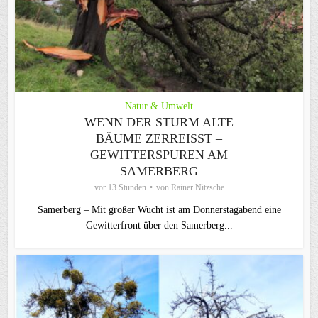
Natur & Umwelt
WENN DER STURM ALTE
BÄUME ZERREISST – G
EWITTERSPUREN AM S
AMERBERG
vor 13 Stunden
von
Rainer Nitzsche
Samerberg – Mit großer Wucht ist am Donnerstagabend eine
Gewitterfront über den Samerberg...