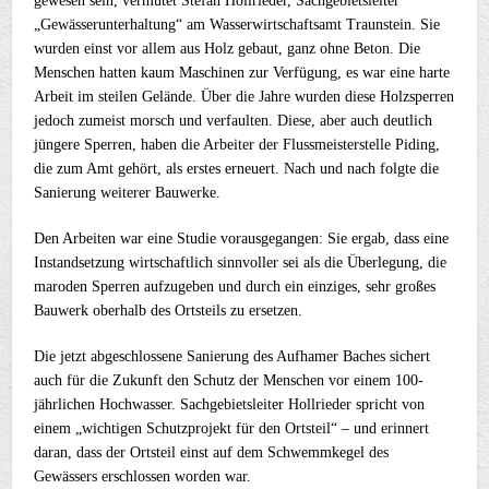
gewesen sein, vermutet Stefan Hollrieder, Sachgebietsleiter
„Gewässerunterhaltung“ am Wasserwirtschaftsamt Traunstein. Sie
wurden einst vor allem aus Holz gebaut, ganz ohne Beton. Die
Menschen hatten kaum Maschinen zur Verfügung, es war eine harte
Arbeit im steilen Gelände. Über die Jahre wurden diese Holzsperren
jedoch zumeist morsch und verfaulten. Diese, aber auch deutlich
jüngere Sperren, haben die Arbeiter der Flussmeisterstelle Piding,
die zum Amt gehört, als erstes erneuert. Nach und nach folgte die
Sanierung weiterer Bauwerke.
Den Arbeiten war eine Studie vorausgegangen: Sie ergab, dass eine
Instandsetzung wirtschaftlich sinnvoller sei als die Überlegung, die
maroden Sperren aufzugeben und durch ein einziges, sehr großes
Bauwerk oberhalb des Ortsteils zu ersetzen.
Die jetzt abgeschlossene Sanierung des Aufhamer Baches sichert
auch für die Zukunft den Schutz der Menschen vor einem 100-
jährlichen Hochwasser. Sachgebietsleiter Hollrieder spricht von
einem „wichtigen Schutzprojekt für den Ortsteil“ – und erinnert
daran, dass der Ortsteil einst auf dem Schwemmkegel des
Gewässers erschlossen worden war.