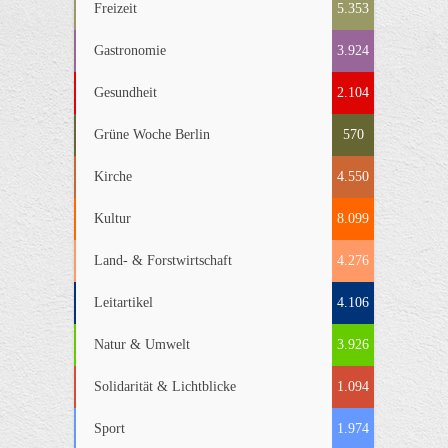
Freizeit
5.353
Gastronomie
3.924
Gesundheit
2.104
Grüne Woche Berlin
570
Kirche
4.550
Kultur
8.099
Land- & Forstwirtschaft
4.276
Leitartikel
4.106
Natur & Umwelt
3.926
Solidarität & Lichtblicke
1.094
Sport
1.974