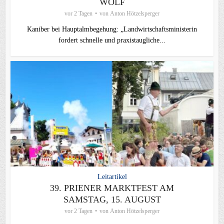
WOLF
vor 2 Tagen
von
Anton Hötzelsperger
Kaniber bei Hauptalmbegehung: „Landwirtschaftsministerin
fordert schnelle und praxistaugliche...
Leitartikel
39. PRIENER MARKTFEST AM
SAMSTAG, 15. AUGUST
vor 2 Tagen
von
Anton Hötzelsperger