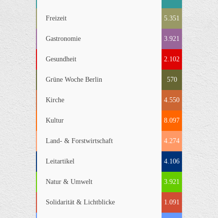
Freizeit
5.351
Gastronomie
3.921
Gesundheit
2.102
Grüne Woche Berlin
570
Kirche
4.550
Kultur
8.097
Land- & Forstwirtschaft
4.274
Leitartikel
4.106
Natur & Umwelt
3.921
Solidarität & Lichtblicke
1.091