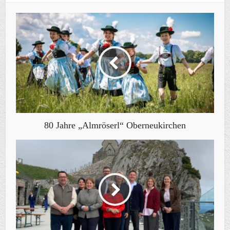
80 Jahre „Almröserl“ Oberneukirchen