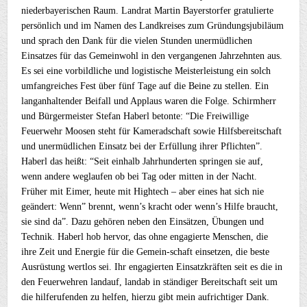
niederbayerischen Raum. Landrat Martin Bayerstorfer gratulierte
persönlich und im Namen des Landkreises zum Gründungsjubiläum
und sprach den Dank für die vielen Stunden unermüdlichen
Einsatzes für das Gemeinwohl in den vergangenen Jahrzehnten aus.
Es sei eine vorbildliche und logistische Meisterleistung ein solch
umfangreiches Fest über fünf Tage auf die Beine zu stellen. Ein
langanhaltender Beifall und Applaus waren die Folge. Schirmherr
und Bürgermeister Stefan Haberl betonte: “Die Freiwillige
Feuerwehr Moosen steht für Kameradschaft sowie Hilfsbereitschaft
und unermüdlichen Einsatz bei der Erfüllung ihrer Pflichten”.
Haberl das heißt: “Seit einhalb Jahrhunderten springen sie auf,
wenn andere weglaufen ob bei Tag oder mitten in der Nacht.
Früher mit Eimer, heute mit Hightech – aber eines hat sich nie
geändert: Wenn” brennt, wenn’s kracht oder wenn’s Hilfe braucht,
sie sind da”. Dazu gehören neben den Einsätzen, Übungen und
Technik. Haberl hob hervor, das ohne engagierte Menschen, die
ihre Zeit und Energie für die Gemein-schaft einsetzen, die beste
Ausrüstung wertlos sei. Ihr engagierten Einsatzkräften seit es die in
den Feuerwehren landauf, landab in ständiger Bereitschaft seit um
die hilferufenden zu helfen, hierzu gibt mein aufrichtiger Dank.