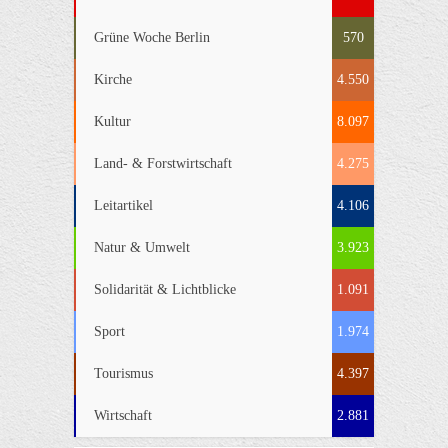
Grüne Woche Berlin
570
Kirche
4.550
Kultur
8.097
Land- & Forstwirtschaft
4.275
Leitartikel
4.106
Natur & Umwelt
3.923
Solidarität & Lichtblicke
1.091
Sport
1.974
Tourismus
4.397
Wirtschaft
2.881