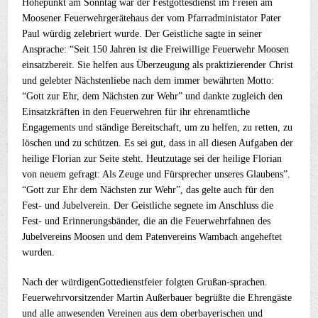
Höhepunkt am Sonntag war der Festgottesdienst im Freien am
Moosener Feuerwehrgerätehaus der vom Pfarradministator Pater
Paul würdig zelebriert wurde. Der Geistliche sagte in seiner
Ansprache: “Seit 150 Jahren ist die Freiwillige Feuerwehr Moosen
einsatzbereit. Sie helfen aus Überzeugung als praktizierender Christ
und gelebter Nächstenliebe nach dem immer bewährten Motto:
“Gott zur Ehr, dem Nächsten zur Wehr” und dankte zugleich den
Einsatzkräften in den Feuerwehren für ihr ehrenamtliche
Engagements und ständige Bereitschaft, um zu helfen, zu retten, zu
löschen und zu schützen. Es sei gut, dass in all diesen Aufgaben der
heilige Florian zur Seite steht. Heutzutage sei der heilige Florian
von neuem gefragt: Als Zeuge und Fürsprecher unseres Glaubens”.
“Gott zur Ehr dem Nächsten zur Wehr”, das gelte auch für den
Fest- und Jubelverein. Der Geistliche segnete im Anschluss die
Fest- und Erinnerungsbänder, die an die Feuerwehrfahnen des
Jubelvereins Moosen und dem Patenvereins Wambach angeheftet
wurden.
Nach der würdigenGottedienstfeier folgten Grußan-sprachen.
Feuerwehrvorsitzender Martin Außerbauer begrüßte die Ehrengäste
und alle anwesenden Vereinen aus dem oberbayerischen und