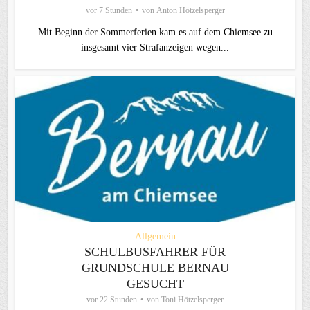
vor 7 Stunden
von
Anton Hötzelsperger
Mit Beginn der Sommerferien kam es auf dem Chiemsee zu
insgesamt vier Strafanzeigen wegen...
Allgemein
SCHULBUSFAHRER FÜR
GRUNDSCHULE BERNAU
GESUCHT
vor 22 Stunden
von
Toni Hötzelsperger