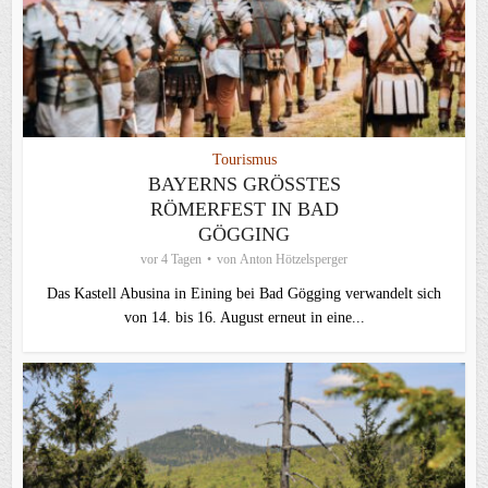
Tourismus
BAYERNS GRÖSSTES R
ÖMERFEST IN BAD G
ÖGGING
vor 4 Tagen
von
Anton Hötzelsperger
Das Kastell Abusina in Eining bei Bad Gögging verwandelt sich
von 14. bis 16. August erneut in eine...