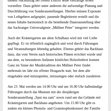
diesem Nachmittag bei freiem Eintritt seine vielfältige Arbeit
vorstellen. Dazu gehört unter anderem die aufwendige Planung und
Durchführung von Sonderausstellungen. Hierbei müssen Exponate
von Leihgebern aufgespürt, passende Begleittexte erstellt und die
neuen Inhalte harmonisch in die bestehende Dauerausstellung über
das Sachranger Universalgenie „Müllner Peter“ integriert werden.
Auch der Kräutergarten am alten Schulhaus wird mit viel Liebe
gepflegt. Er ist öffentlich zugänglich und wird durch Führungen
und Veranstaltungen lebendig gehalten. Ebenso gehört das Backhaus
dazu, das vom Verein nach historischen Plänen errichtet wurde und
aus dem, zu besonderen Anlässen köstliches Holzofenbrot kommt.
Ganz im Sinne der Musiktradition des Müllner Peter findet
mehrmals im Jahr ein offener Hoagascht statt, bei dem alle
eingeladen sind mitzuspielen, mitzusingen oder einfach zuzuhören.
Am 23. Mai werden um 14.00 Uhr und um 16.00 Uhr halbstündige
Führungen durch das Museum mit der diesjährigen
Sonderausstellung „Spui ma zam“ sowie rund um das Gelände mit
Kräutergarten und Backhaus angeboten. Um 15.00 Uhr gibt es
zudem ein kleines Phonola- und Grammophonkonzert der Familie