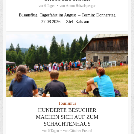
vor 6 Tagen
von
Anton Hötzelsperger
Busausflug: Tagesfahrt im August – Termin: Donnerstag
27.08.2026 – Ziel: Kals am...
Tourismus
HUNDERTE BESUCHER
MACHEN SICH AUF ZUM
SCHACHTENHAUS
vor 6 Tagen
von
Günther Freund