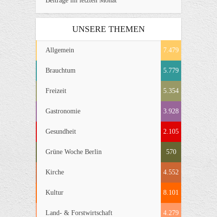
Beiträge im letzten Monat
UNSERE THEMEN
Allgemein
7.479
Brauchtum
5.779
Freizeit
5.354
Gastronomie
3.928
Gesundheit
2.105
Grüne Woche Berlin
570
Kirche
4.552
Kultur
8.101
Land- & Forstwirtschaft
4.279