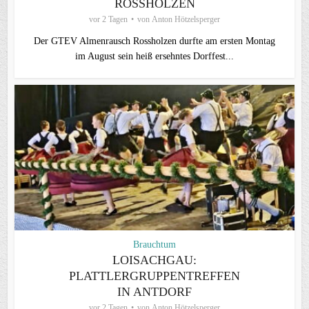
ROSSHOLZEN
vor 2 Tagen
von
Anton Hötzelsperger
Der GTEV Almenrausch Rossholzen durfte am ersten Montag
im August sein heiß ersehntes Dorffest...
Brauchtum
LOISACHGAU:
PLATTLERGRUPPENTREFFEN
IN ANTDORF
vor 2 Tagen
von
Anton Hötzelsperger