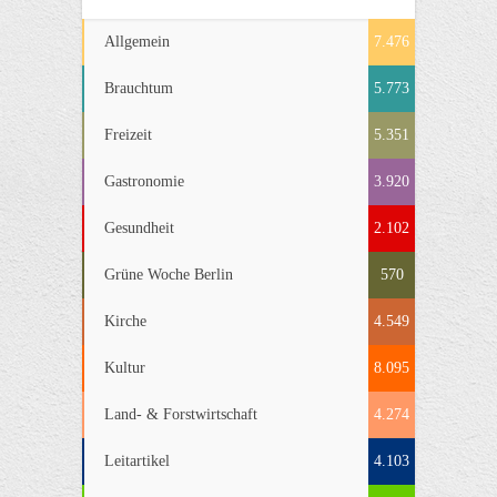
Allgemein
7.476
Brauchtum
5.773
Freizeit
5.351
Gastronomie
3.920
Gesundheit
2.102
Grüne Woche Berlin
570
Kirche
4.549
Kultur
8.095
Land- & Forstwirtschaft
4.274
Leitartikel
4.103