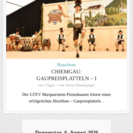
Brauchtum
CHIEMGAU:
GAUPREISPLATTELN – I
vor 3 Tagen
von
Anton Hötzelsperger
Der GTEV Marquartstein-Piesenhausen feierte einen
erfolgreichen Abschluss – Gaupreisplatteln...
Donnerstag, 6. August 2026