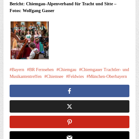
Bericht: Chiemgau-Alpenverband für Tracht und Sitte –
Fotos: Wolfgang Gasser
Bayern
BR Fernsehen
Chiemgau
Chiemgauer Trachtler- und
Musikantentreffen
Chiemsee
Feldwies
München-Oberbayern