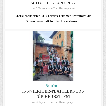
SCHÄFFLERTANZ 2027
vor 2 Tagen
von
Toni Hötzelsperger
Oberbürgermeister Dr. Christian Hümmer übernimmt die
Schirmherrschaft für den Traunsteiner...
Brauchtum
INNVIERTLER-PLATTLERKURS
FÜR HERBSTFEST
vor 3 Tagen
von
Toni Hötzelsperger