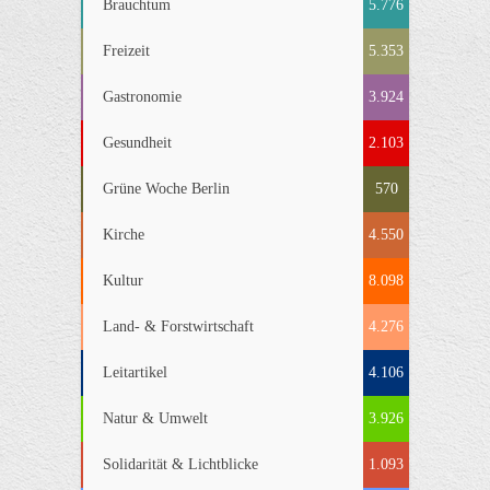
Brauchtum
5.776
Freizeit
5.353
Gastronomie
3.924
Gesundheit
2.103
Grüne Woche Berlin
570
Kirche
4.550
Kultur
8.098
Land- & Forstwirtschaft
4.276
Leitartikel
4.106
Natur & Umwelt
3.926
Solidarität & Lichtblicke
1.093