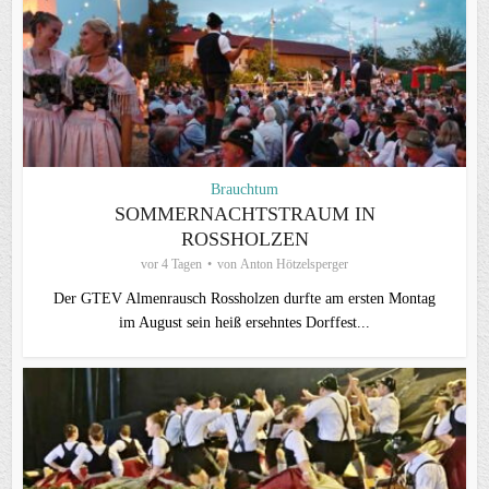
Brauchtum
SOMMERNACHTSTRAUM IN
ROSSHOLZEN
vor 4 Tagen
von
Anton Hötzelsperger
Der GTEV Almenrausch Rossholzen durfte am ersten Montag
im August sein heiß ersehntes Dorffest...