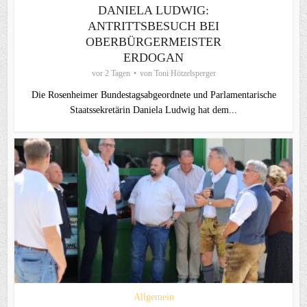
DANIELA LUDWIG:
ANTRITTSBESUCH BEI
OBERBÜRGERMEISTER
ERDOGAN
vor 2 Tagen
von
Toni Hötzelsperger
Die Rosenheimer Bundestagsabgeordnete und Parlamentarische
Staatssekretärin Daniela Ludwig hat dem...
Allgemein