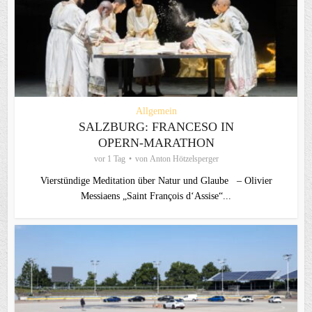
Allgemein
SALZBURG: FRANCESO IN
OPERN-MARATHON
vor 1 Tag
von
Anton Hötzelsperger
Vierstündige Meditation über Natur und Glaube – Olivier
Messiaens „Saint François d‘Assise“...