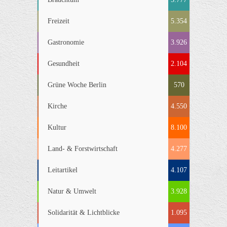
Freizeit
5.354
Gastronomie
3.926
Gesundheit
2.104
Grüne Woche Berlin
570
Kirche
4.550
Kultur
8.100
Land- & Forstwirtschaft
4.277
Leitartikel
4.107
Natur & Umwelt
3.928
Solidarität & Lichtblicke
1.095