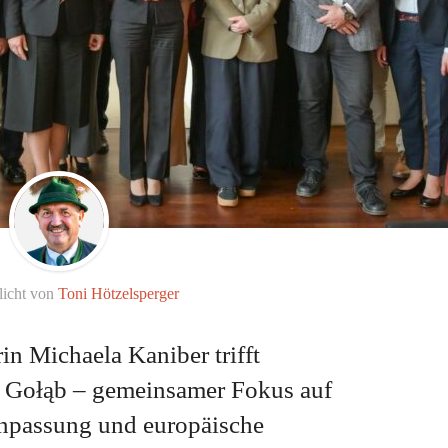
licht von
Toni Hötzelsperger
in Michaela Kaniber trifft
a Gołąb – gemeinsamer Fokus auf
anpassung und europäische