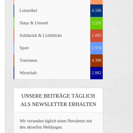
Leitartikel
4.106
Natur & Umwelt
3.926
Solidarität & Lichtblicke
1.093
Sport
1.974
Tourismus
4.398
Wirtschaft
2.882
UNSERE BEITRÄGE TÄGLICH
ALS NEWSLETTER ERHALTEN
Wir versenden täglich einen Newsletter mit
den aktuellen Meldungen.