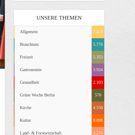
UNSERE THEMEN
Allgemein
7.478
Brauchtum
5.776
Freizeit
5.353
Gastronomie
3.924
Gesundheit
2.103
Grüne Woche Berlin
570
Kirche
4.550
Kultur
8.098
Land- & Forstwirtschaft
4.276