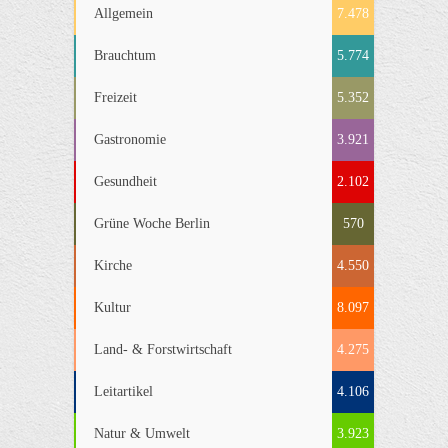
Allgemein
7.478
Brauchtum
5.774
Freizeit
5.352
Gastronomie
3.921
Gesundheit
2.102
Grüne Woche Berlin
570
Kirche
4.550
Kultur
8.097
Land- & Forstwirtschaft
4.275
Leitartikel
4.106
Natur & Umwelt
3.923