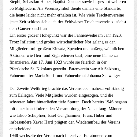
Stephl, Sebastian Huber, Baptist Donauer sowie insgesamt weiteren
56 Mitgliedern. Als Vereinssymbol diente damals eine Standarte,
die heute leider nicht mehr erhalten ist. Wie viele Trachtenvereine
jener Zeit schloss sich auch der Feldwieser Trachtenverein zunächst
dem Gauverband I an.
Ein erster großer Höhepunkt war die Fahnenweihe im Jahr 1923.
Trotz Inflation und großer wirtschaftlicher Not gelang es den
Mitgliedern mit großem Einsatz, Spenden und außergewöhnlichen
Aktionen wie Heu- und Zigarettenverkauf, eine neue Fahne zu
finanzieren. Am 17. Juni 1923 wurde sie feierlich in der
Pfarrkirche St. Nikolaus geweiht. Patenverein war Alt Salzburg,
Fahnenmutter Maria Steffl und Fahnenbraut Johanna Schwaiger.
Der Zweite Weltkrieg brachte das Vereinsleben nahezu vollständig
zum Erliegen. Viele Mitglieder wurden eingezogen, und die
schweren Jahre hinterließen tiefe Spuren. Doch bereits 1946 begann
mit einer konstituierenden Versammlung der Neuanfang. Männer
wie Jakob Schupfner, Josef Genghammer, Franz Huber und
insbesondere Xaver Hartl prägten den Wiederaufbau des Vereins
entscheidend.
1948 wechselte der Verein nach intensiven Beratungen vom