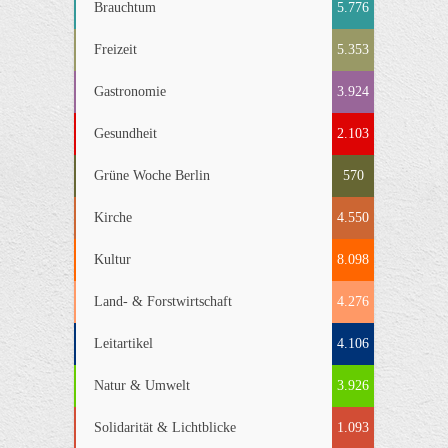
Brauchtum
5.776
Freizeit
5.353
Gastronomie
3.924
Gesundheit
2.103
Grüne Woche Berlin
570
Kirche
4.550
Kultur
8.098
Land- & Forstwirtschaft
4.276
Leitartikel
4.106
Natur & Umwelt
3.926
Solidarität & Lichtblicke
1.093