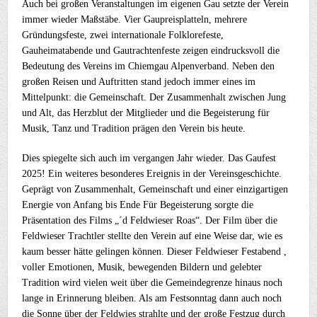
Auch bei großen Veranstaltungen im eigenen Gau setzte der Verein
immer wieder Maßstäbe. Vier Gaupreisplatteln, mehrere
Gründungsfeste, zwei internationale Folklorefeste,
Gauheimatabende und Gautrachtenfeste zeigen eindrucksvoll die
Bedeutung des Vereins im Chiemgau Alpenverband. Neben den
großen Reisen und Auftritten stand jedoch immer eines im
Mittelpunkt: die Gemeinschaft. Der Zusammenhalt zwischen Jung
und Alt, das Herzblut der Mitglieder und die Begeisterung für
Musik, Tanz und Tradition prägen den Verein bis heute.
Dies spiegelte sich auch im vergangen Jahr wieder. Das Gaufest
2025! Ein weiteres besonderes Ereignis in der Vereinsgeschichte.
Geprägt von Zusammenhalt, Gemeinschaft und einer einzigartigen
Energie von Anfang bis Ende Für Begeisterung sorgte die
Präsentation des Films „´d Feldwieser Roas“. Der Film über die
Feldwieser Trachtler stellte den Verein auf eine Weise dar, wie es
kaum besser hätte gelingen können. Dieser Feldwieser Festabend ,
voller Emotionen, Musik, bewegenden Bildern und gelebter
Tradition wird vielen weit über die Gemeindegrenze hinaus noch
lange in Erinnerung bleiben. Als am Festsonntag dann auch noch
die Sonne über der Feldwies strahlte und der große Festzug durch