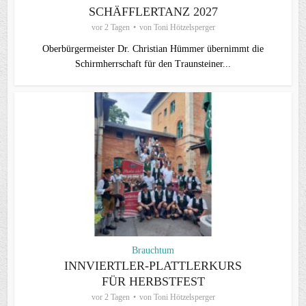
SCHÄFFLERTANZ 2027
vor 2 Tagen
von
Toni Hötzelsperger
Oberbürgermeister Dr. Christian Hümmer übernimmt die
Schirmherrschaft für den Traunsteiner...
Brauchtum
INNVIERTLER-PLATTLERKURS
FÜR HERBSTFEST
vor 2 Tagen
von
Toni Hötzelsperger