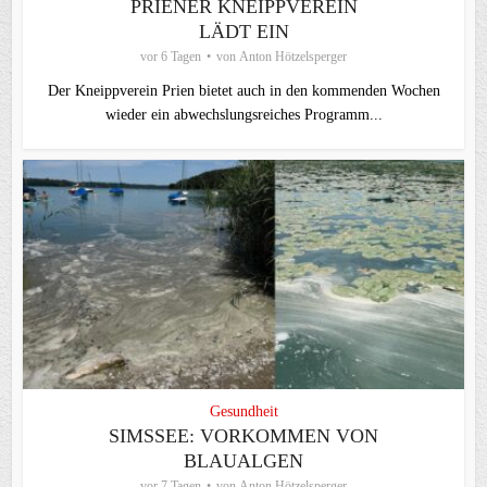
PRIENER KNEIPPVEREIN
LÄDT EIN
vor 6 Tagen
von
Anton Hötzelsperger
Der Kneippverein Prien bietet auch in den kommenden Wochen
wieder ein abwechslungsreiches Programm...
Gesundheit
SIMSSEE: VORKOMMEN VON
BLAUALGEN
vor 7 Tagen
von
Anton Hötzelsperger