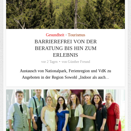
Gesundheit
Tourismus
•
BARRIEREFREI VON DER
BERATUNG BIS HIN ZUM
ERLEBNIS
vor 2 Tagen
von
Günther Freund
Austausch von Nationalpark, Ferienregion und VdK zu
Angeboten in der Region Sowohl „Indoor als auch...