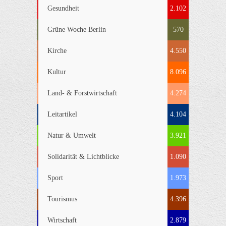
Gesundheit
2.102
Grüne Woche Berlin
570
Kirche
4.550
Kultur
8.096
Land- & Forstwirtschaft
4.274
Leitartikel
4.104
Natur & Umwelt
3.921
Solidarität & Lichtblicke
1.090
Sport
1.973
Tourismus
4.396
Wirtschaft
2.879