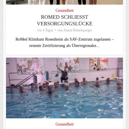
Gesundheit
ROMED SCHLIESST V
ERSORGUNGSLÜCKE
vor 4 Tagen
von
Anton Hötzelsperger
RoMed Klinikum Rosenheim als SAV-Zentrum zugelassen –
erneute Zertifizierung als Überregionales...
Gesundheit