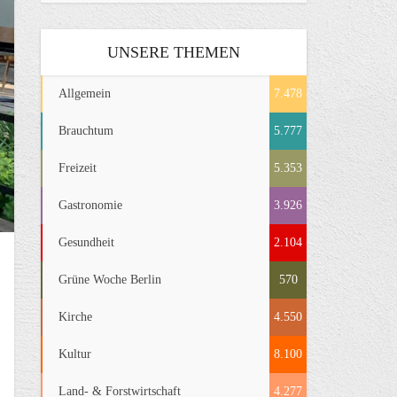
UNSERE THEMEN
Allgemein
7.478
Brauchtum
5.777
Freizeit
5.353
Gastronomie
3.926
Gesundheit
2.104
Grüne Woche Berlin
570
Kirche
4.550
Kultur
8.100
Land- & Forstwirtschaft
4.277