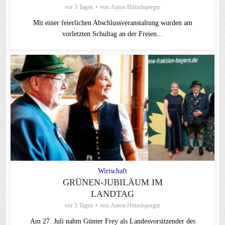
vor 3 Tagen
von
Anton Hötzelsperger
Mit einer feierlichen Abschlussveranstaltung wurden am
vorletzten Schultag an der Freien...
Wirtschaft
GRÜNEN-JUBILÄUM IM
LANDTAG
vor 3 Tagen
von
Anton Hötzelsperger
Am 27. Juli nahm Günter Frey als Landesvorsitzender des