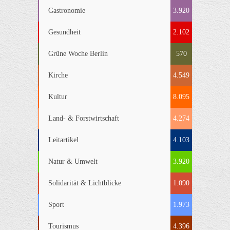
Gastronomie
3.920
Gesundheit
2.102
Grüne Woche Berlin
570
Kirche
4.549
Kultur
8.095
Land- & Forstwirtschaft
4.274
Leitartikel
4.103
Natur & Umwelt
3.920
Solidarität & Lichtblicke
1.090
Sport
1.973
Tourismus
4.396