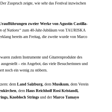
Der Zuspruch zeigte, wie sehr das Festival inzwischen
Uraufführungen zweier Werke von Agustín Castilla-
 of Nations“
zum 40-Jahr-Jubiläum von TAURISKA
erklang bereits am Freitag, die zweite wurde von Marco
aren zudem Instrumente und Gitarrenprodukte des
ausgestellt – ein Angebot, das viele Besucherinnen und
rt noch ein wenig zu stöbern.
ützern: dem
Land Salzburg
, dem
Musikum
, dem Verein
eukirchen
, dem
Haus Reichholf Rosi Kristandl
,
ings
,
Knobloch Strings
und der
Marco Tamayo