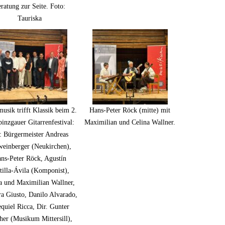
ratung zur Seite. Foto:
Tauriska
usik trifft Klassik beim 2.
Hans-Peter Röck (mitte) mit
inzgauer Gitarrenfestival:
Maximilian und Celina Wallner.
.: Bürgermeister Andreas
weinberger (Neukirchen),
ns-Peter Röck, Agustín
tilla-Ávila (Komponist),
a und Maximilian Wallner,
a Giusto, Danilo Alvarado,
quiel Ricca, Dir. Gunter
her (Musikum Mittersill),