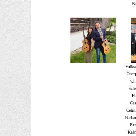
Be
Volksm
Oberp
v.l
Sch
Ha
Cas
Celin
Barbar
Exe
Kalc