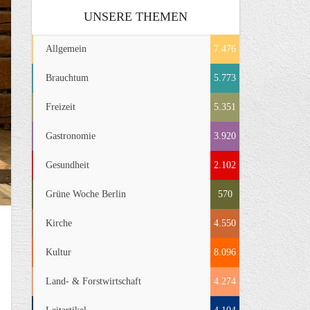
UNSERE THEMEN
Allgemein
7.476
Brauchtum
5.773
Freizeit
5.351
Gastronomie
3.920
Gesundheit
2.102
Grüne Woche Berlin
570
Kirche
4.550
Kultur
8.096
Land- & Forstwirtschaft
4.274