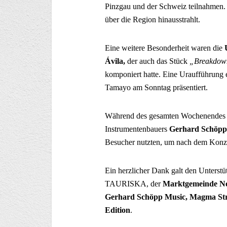
Pinzgau und der Schweiz teilnahmen. 
über die Region hinausstrahlt.
Eine weitere Besonderheit waren die
Ávila
,
der auch das Stück
„Breakdown
komponiert hatte. Eine Uraufführung 
Tamayo am Sonntag präsentiert.
Während des gesamten Wochenendes w
Instrumentenbauers
Gerhard Schöpp
Besucher nutzten, um nach dem Konze
Ein herzlicher Dank galt den Unterst
TAURISKA, der
Marktgemeinde N
Gerhard Schöpp Music
,
Magma Str
Edition
.