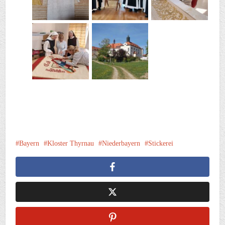
Bayern
Kloster Thyrnau
Niederbayern
Stickerei