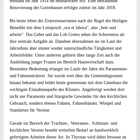
entstand im Jahr 1914 im neubarocken Stil. Eine umfassende
Renovierung des Gotteshauses erfolgte zuletzt im Jahr 2018.
Bis heute leben die Zisterzienserinnen nach der Regel des Heiligen
Benedikt mit dem Leitspruch „ora et labora“, also „bete und
arbeite“. Das Gebet und das Lob Gottes sehen die Schwestern als
ihre zentrale Aufgabe an. Daneben übernahmen sie im Lauf der
Jahrzehnte aber immer wieder unterschiedliche Tätigkeiten und
Arbeitsfelder. Unter anderem gehörte über lange Zeit auch die
Ausbildung junger Frauen im Bereich Hauswirtschaft dazu.
Besondere Bedeutung erlangte im Laufe der Jahre die Paramenten-
und Fahnenstickerei. Sie wurde weit über die Gemeindegrenzen
hinaus bekannt und bildet heute gemeinsam mit dem Gästehaus die
wichtigste Einnahmequelle des Klosters. Angefertigt werden dort
nicht nur Paramente und liturgische Gewänder für den kirchlichen
Gebrauch, sondern ebenso Fahnen, Fahnenbänder, Wimpel und
Standarten für Vereine.
Gerade im Bereich der Trachten-, Veteranen-, Schützen- und
kirchlichen Vereine besteht weiterhin Bedarf an handwerklich
gefertigten Arbeiten dieser Art. In Thyrnau wird dabei bewusst an