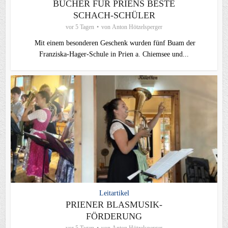
BÜCHER FÜR PRIENS BESTE
SCHACH-SCHÜLER
vor 5 Tagen
von
Anton Hötzelsperger
Mit einem besonderen Geschenk wurden fünf Buam der
Franziska-Hager-Schule in Prien a. Chiemsee und...
Leitartikel
PRIENER BLASMUSIK-
FÖRDERUNG
vor 5 Tagen
von
Anton Hötzelsperger