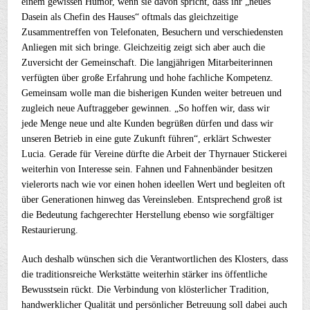
einem gewissen Humor, wenn sie davon spricht, dass ihr „neues
Dasein als Chefin des Hauses“ oftmals das gleichzeitige
Zusammentreffen von Telefonaten, Besuchern und verschiedensten
Anliegen mit sich bringe. Gleichzeitig zeigt sich aber auch die
Zuversicht der Gemeinschaft. Die langjährigen Mitarbeiterinnen
verfügten über große Erfahrung und hohe fachliche Kompetenz.
Gemeinsam wolle man die bisherigen Kunden weiter betreuen und
zugleich neue Auftraggeber gewinnen. „So hoffen wir, dass wir
jede Menge neue und alte Kunden begrüßen dürfen und dass wir
unseren Betrieb in eine gute Zukunft führen“, erklärt Schwester
Lucia. Gerade für Vereine dürfte die Arbeit der Thyrnauer Stickerei
weiterhin von Interesse sein. Fahnen und Fahnenbänder besitzen
vielerorts nach wie vor einen hohen ideellen Wert und begleiten oft
über Generationen hinweg das Vereinsleben. Entsprechend groß ist
die Bedeutung fachgerechter Herstellung ebenso wie sorgfältiger
Restaurierung.
Auch deshalb wünschen sich die Verantwortlichen des Klosters, dass
die traditionsreiche Werkstätte weiterhin stärker ins öffentliche
Bewusstsein rückt. Die Verbindung von klösterlicher Tradition,
handwerklicher Qualität und persönlicher Betreuung soll dabei auch