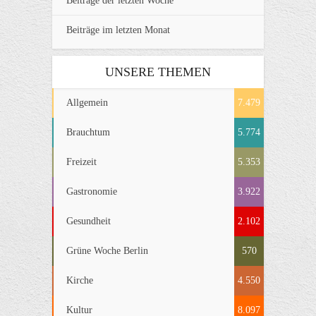
Beiträge der letzten Woche
Beiträge im letzten Monat
UNSERE THEMEN
Allgemein
7.479
Brauchtum
5.774
Freizeit
5.353
Gastronomie
3.922
Gesundheit
2.102
Grüne Woche Berlin
570
Kirche
4.550
Kultur
8.097