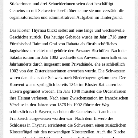
Stickerinnen und drei Schneiderinnen seien dort beschäftigt.
Gemeinsam mit Schwester Josefa übernehme sie nun verstärkt die
organisatorischen und administrativen Aufgaben im Hintergrund.
Das Kloster Thyrnau blickt selbst auf eine lange und wechselvolle
Geschichte zurück. Das heutige Gebäude wurde im Jahr 1718 unter
Fürstbischof Raimund Graf von Rabatta als fürstbischöfliches
Jagdschloss errichtet und gehörte den Passauer Bischöfen. Nach der
Säkularisation im Jahr 1802 wechselte das Anwesen innerhalb eines
Jahrhunderts durch insgesamt neun Privathände, ehe es schließlich
1902 von den Zisterzienserinnen erworben wurde. Die Schwestern
waren damals aus der Schweiz nach Niederbayern gekommen. Der
Konvent war ursprünglich bereits 1245 im Kloster Rathausen bei
Luzern gegründet worden. Im Jahr 1848 mussten die Ordensfrauen
ihre Heimat verlassen. Nach einer Zwischenstation im französischen
Vézelise in den Jahren von 1876 bis 1902 führte der Weg
schließlich nach Bayern, nachdem die Gemeinschaft auch aus
Frankreich ausgewiesen worden war. Nach dem Erwerb des
Schlosses in Thyrnau errichteten die Schwestern einen zusätzlichen
Klosterflügel mit den notwendigen Klosterzellen. Auch die Kirche