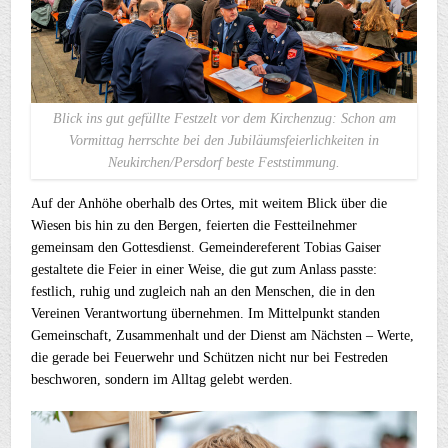
Blick ins gut gefüllte Festzelt vor dem Kirchenzug: Schon am
Vormittag herrschte bei den Jubiläumsfeierlichkeiten in
Neukirchen/Persdorf beste Feststimmung.
Auf der Anhöhe oberhalb des Ortes, mit weitem Blick über die
Wiesen bis hin zu den Bergen, feierten die Festteilnehmer
gemeinsam den Gottesdienst. Gemeindereferent Tobias Gaiser
gestaltete die Feier in einer Weise, die gut zum Anlass passte:
festlich, ruhig und zugleich nah an den Menschen, die in den
Vereinen Verantwortung übernehmen. Im Mittelpunkt standen
Gemeinschaft, Zusammenhalt und der Dienst am Nächsten – Werte,
die gerade bei Feuerwehr und Schützen nicht nur bei Festreden
beschworen, sondern im Alltag gelebt werden.