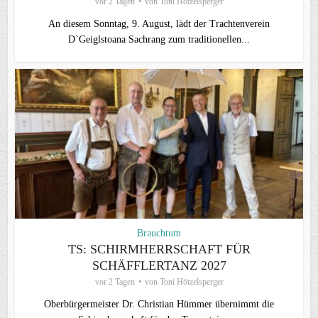
vor 2 Tagen
von
Toni Hötzelsperger
An diesem Sonntag, 9. August, lädt der Trachtenverein
D`Geiglstoana Sachrang zum traditionellen...
Brauchtum
TS: SCHIRMHERRSCHAFT FÜR
SCHÄFFLERTANZ 2027
vor 2 Tagen
von
Toni Hötzelsperger
Oberbürgermeister Dr. Christian Hümmer übernimmt die