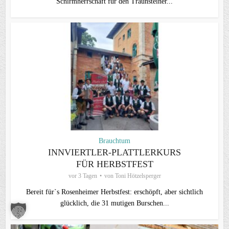
Schirmherrschaft für den Traunsteiner...
Brauchtum
INNVIERTLER-PLATTLERKURS
FÜR HERBSTFEST
vor 3 Tagen
von
Toni Hötzelsperger
Bereit für`s Rosenheimer Herbstfest: erschöpft, aber sichtlich
glücklich, die 31 mutigen Burschen...