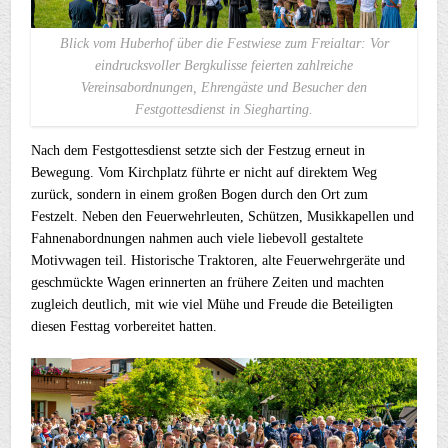
Blick vom Huberhof über die Festwiese zum Freialtar: Vor
eindrucksvoller Bergkulisse feierten zahlreiche
Vereinsabordnungen, Ehrengäste und Besucher den
Festgottesdienst in Siegharting.
Nach dem Festgottesdienst setzte sich der Festzug erneut in
Bewegung. Vom Kirchplatz führte er nicht auf direktem Weg
zurück, sondern in einem großen Bogen durch den Ort zum
Festzelt. Neben den Feuerwehrleuten, Schützen, Musikkapellen und
Fahnenabordnungen nahmen auch viele liebevoll gestaltete
Motivwagen teil. Historische Traktoren, alte Feuerwehrgeräte und
geschmückte Wagen erinnerten an frühere Zeiten und machten
zugleich deutlich, mit wie viel Mühe und Freude die Beteiligten
diesen Festtag vorbereitet hatten.