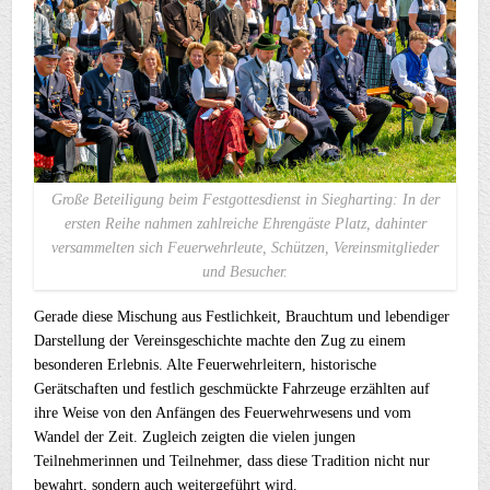
Große Beteiligung beim Festgottesdienst in Siegharting: In der
ersten Reihe nahmen zahlreiche Ehrengäste Platz, dahinter
versammelten sich Feuerwehrleute, Schützen, Vereinsmitglieder
und Besucher.
Gerade diese Mischung aus Festlichkeit, Brauchtum und lebendiger
Darstellung der Vereinsgeschichte machte den Zug zu einem
besonderen Erlebnis. Alte Feuerwehrleitern, historische
Gerätschaften und festlich geschmückte Fahrzeuge erzählten auf
ihre Weise von den Anfängen des Feuerwehrwesens und vom
Wandel der Zeit. Zugleich zeigten die vielen jungen
Teilnehmerinnen und Teilnehmer, dass diese Tradition nicht nur
bewahrt, sondern auch weitergeführt wird.