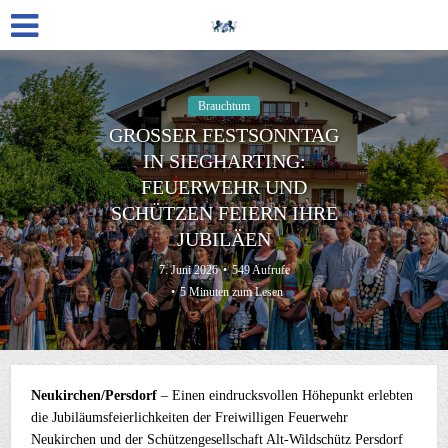
Brauchtum
GROSSER FESTSONNTAG I
N SIEGHARTING: F
EUERWEHR UND S
CHÜTZEN FEIERN IHRE J
UBILÄEN
7. Juni 2026
549 Aufrufe
5 Minuten zum Lesen
Neukirchen/Persdorf
– Einen eindrucksvollen Höhepunkt erlebten
die Jubiläumsfeierlichkeiten der Freiwilligen Feuerwehr
Neukirchen und der Schützengesellschaft Alt-Wildschütz Persdorf