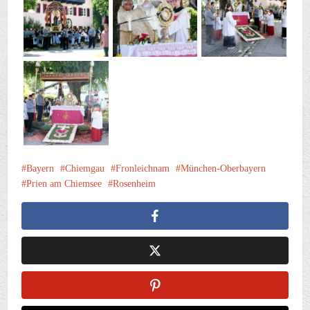
Bayern
Chiemgau
Fronleichnam
München-Oberbayern
Prien am Chiemsee
Rosenheim