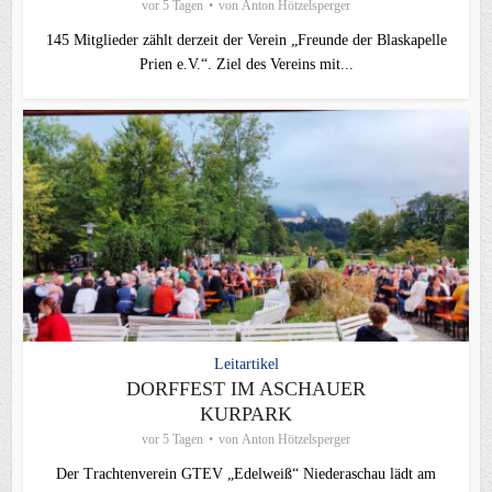
vor 5 Tagen
von
Anton Hötzelsperger
145 Mitglieder zählt derzeit der Verein „Freunde der Blaskapelle
Prien e.V.“. Ziel des Vereins mit...
Leitartikel
DORFFEST IM ASCHAUER
KURPARK
vor 5 Tagen
von
Anton Hötzelsperger
Der Trachtenverein GTEV „Edelweiß“ Niederaschau lädt am