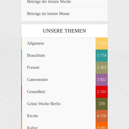
Beiträge der letzten Woche
Beiträge im letzten Monat
UNSERE THEMEN
Allgemein
7.479
Brauchtum
5.774
Freizeit
5.353
Gastronomie
3.922
Gesundheit
2.102
Grüne Woche Berlin
570
Kirche
4.550
Kultur
8.097