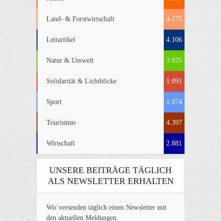
Land- & Forstwirtschaft
4.275
Leitartikel
4.106
Natur & Umwelt
3.925
Solidarität & Lichtblicke
1.091
Sport
1.974
Tourismus
4.397
Wirtschaft
2.881
UNSERE BEITRÄGE TÄGLICH
ALS NEWSLETTER ERHALTEN
Wir versenden täglich einen Newsletter mit
den aktuellen Meldungen.