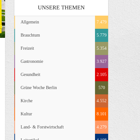
UNSERE THEMEN
Allgemein
7.479
Brauchtum
5.779
Freizeit
5.354
Gastronomie
3.927
Gesundheit
2.105
Grüne Woche Berlin
570
Kirche
4.552
Kultur
8.101
Land- & Forstwirtschaft
4.279