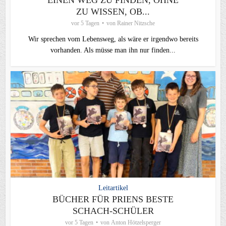
EINEN WEG ZU FINDEN, OHNE
ZU WISSEN, OB...
vor 5 Tagen
von
Rainer Nitzsche
Wir sprechen vom Lebensweg, als wäre er irgendwo bereits
vorhanden. Als müsse man ihn nur finden...
Leitartikel
BÜCHER FÜR PRIENS BESTE
SCHACH-SCHÜLER
vor 5 Tagen
von
Anton Hötzelsperger