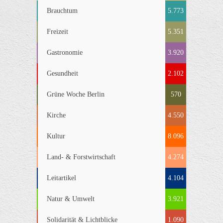
Brauchtum
5.773
Freizeit
5.351
Gastronomie
3.920
Gesundheit
2.102
Grüne Woche Berlin
570
Kirche
4.550
Kultur
8.096
Land- & Forstwirtschaft
4.274
Leitartikel
4.104
Natur & Umwelt
3.921
Solidarität & Lichtblicke
1.090