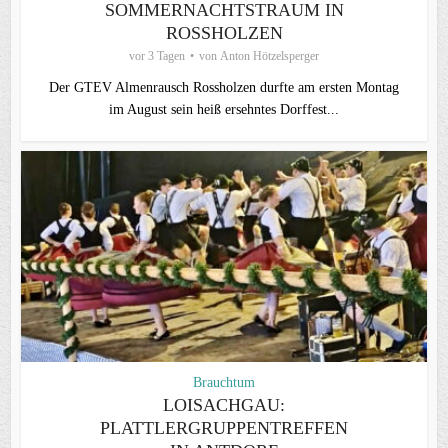
SOMMERNACHTSTRAUM IN
ROSSHOLZEN
vor 3 Tagen
von
Anton Hötzelsperger
Der GTEV Almenrausch Rossholzen durfte am ersten Montag
im August sein heiß ersehntes Dorffest...
Brauchtum
LOISACHGAU:
PLATTLERGRUPPENTREFFEN