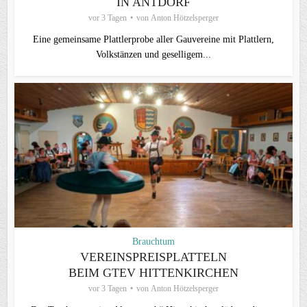
IN ANTDORF
vor 3 Tagen
von
Anton Hötzelsperger
Eine gemeinsame Plattlerprobe aller Gauvereine mit Plattlern,
Volkstänzen und geselligem...
Brauchtum
VEREINSPREISPLATTELN
BEIM GTEV HITTENKIRCHEN
vor 3 Tagen
von
Anton Hötzelsperger