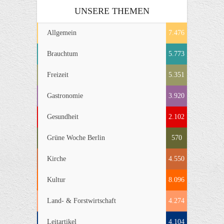
UNSERE THEMEN
Allgemein
7.476
Brauchtum
5.773
Freizeit
5.351
Gastronomie
3.920
Gesundheit
2.102
Grüne Woche Berlin
570
Kirche
4.550
Kultur
8.096
Land- & Forstwirtschaft
4.274
Leitartikel
4.104