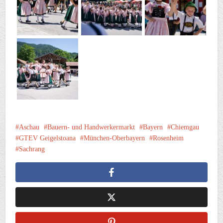
Aschau
Bauern- und Handwerkermarkt
Bayern
Chiemgau
GTEV Geigelstoana
München-Oberbayern
Rosenheim
Sachrang