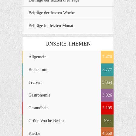
Beiträge der letzten drei Tage
Beiträge der letzten Woche
Beiträge im letzten Monat
UNSERE THEMEN
Allgemein
7.478
Brauchtum
5.777
Freizeit
5.354
Gastronomie
3.926
Gesundheit
2.105
Grüne Woche Berlin
570
Kirche
4.550