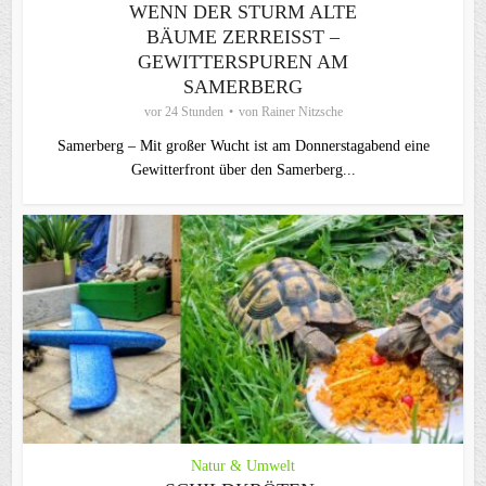
WENN DER STURM ALTE
BÄUME ZERREISST – G
EWITTERSPUREN AM S
AMERBERG
vor 24 Stunden
von
Rainer Nitzsche
Samerberg – Mit großer Wucht ist am Donnerstagabend eine
Gewitterfront über den Samerberg...
Natur & Umwelt