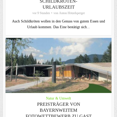
SCHILDKRÖTEN-
URLAUBSZEIT
vor 9 Stunden
von
Anton Hötzelsperger
Auch Schildkröten wollen in den Genuss von gutem Essen und
Urlaub kommen. Das Eine bestätigt sich...
Natur & Umwelt
PREISTRÄGER VON
BAYERNWEITEM
FOTOWETTBEWERB ZU GAST