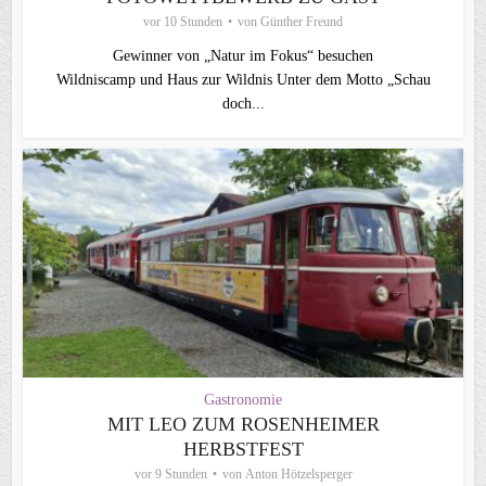
vor 10 Stunden
von
Günther Freund
Gewinner von „Natur im Fokus“ besuchen
Wildniscamp und Haus zur Wildnis Unter dem Motto „Schau
doch...
Gastronomie
MIT LEO ZUM ROSENHEIMER
HERBSTFEST
vor 9 Stunden
von
Anton Hötzelsperger