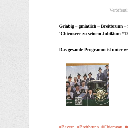
Veröffentl
Griabig – gmiatlich – Breitbrunn –
´Chiemseer zu seinem Jubiläum “120 
Das gesamte Programm ist unter w
Bayern
Breitbrunn
Chiemgau