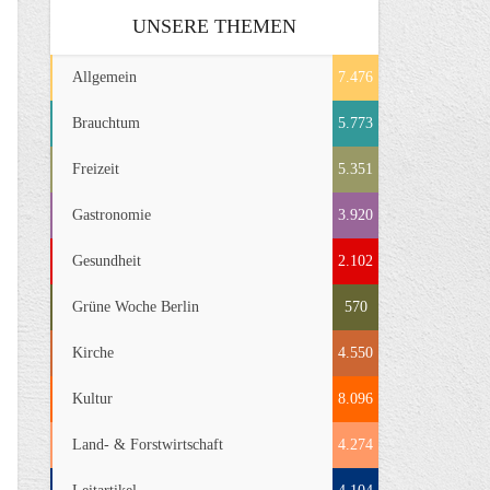
UNSERE THEMEN
Allgemein
7.476
Brauchtum
5.773
Freizeit
5.351
Gastronomie
3.920
Gesundheit
2.102
Grüne Woche Berlin
570
Kirche
4.550
Kultur
8.096
Land- & Forstwirtschaft
4.274