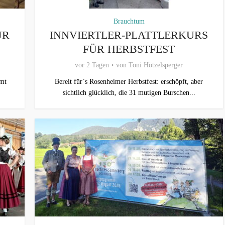
Brauchtum
ÜR
INNVIERTLER-PLATTLERKURS
FÜR HERBSTFEST
vor 2 Tagen
von
Toni Hötzelsperger
mmt
Bereit für`s Rosenheimer Herbstfest: erschöpft, aber
sichtlich glücklich, die 31 mutigen Burschen...