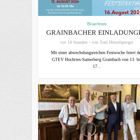
Brauchtum
GRAINBACHER EINLADUNG
vor 14 Stunden
von
Toni Hötzelsperger
Mit einer abwechslungsreichen Festwoche feiert d
GTEV Hochries-Samerberg Grainbach von 13. bi
17...