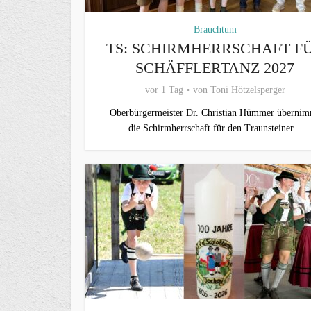
Brauchtum
TS: SCHIRMHERRSCHAFT F
SCHÄFFLERTANZ 2027
vor 1 Tag
von
Toni Hötzelsperger
Oberbürgermeister Dr. Christian Hümmer überni
die Schirmherrschaft für den Traunsteiner...