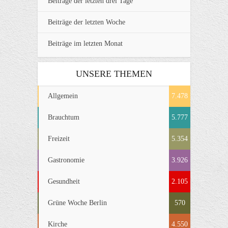
Beiträge der letzten drei Tage
Beiträge der letzten Woche
Beiträge im letzten Monat
UNSERE THEMEN
Allgemein
7.478
Brauchtum
5.777
Freizeit
5.354
Gastronomie
3.926
Gesundheit
2.105
Grüne Woche Berlin
570
Kirche
4.550