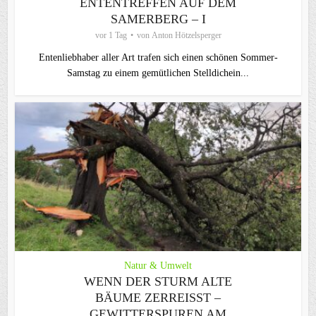
ENTENTREFFEN AUF DEM
SAMERBERG – I
vor 1 Tag
von
Anton Hötzelsperger
Entenliebhaber aller Art trafen sich einen schönen Sommer-
Samstag zu einem gemütlichen Stelldichein...
Natur & Umwelt
WENN DER STURM ALTE
BÄUME ZERREISST – G
EWITTERSPUREN AM S