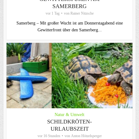
AMERBERG
vor 1 Tag
von
Rainer Nitzsche
Samerberg – Mit großer Wucht ist am Donnerstagabend eine
Gewitterfront über den Samerberg...
Natur & Umwelt
SCHILDKRÖTEN-
URLAUBSZEIT
vor 16 Stunden
von
Anton Hötzelsperger