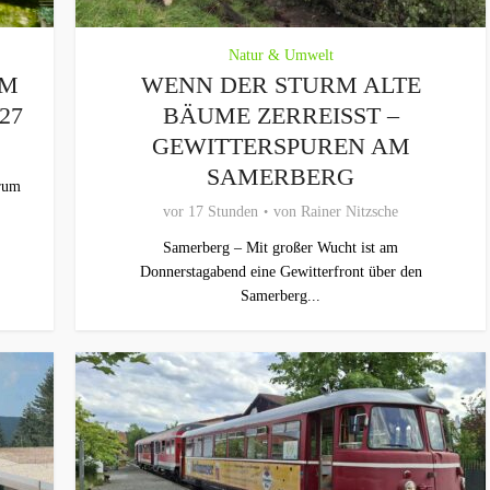
Natur & Umwelt
UM
WENN DER STURM ALTE
27
BÄUME ZERREISST – G
EWITTERSPUREN AM S
AMERBERG
trum
vor 17 Stunden
von
Rainer Nitzsche
Samerberg – Mit großer Wucht ist am
Donnerstagabend eine Gewitterfront über den
Samerberg...