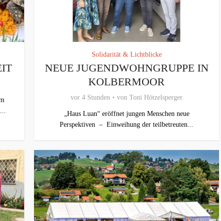
Solidarität & Lichtblicke
IT
NEUE JUGENDWOHNGRUPPE IN
KOLBERMOOR
vor 4 Stunden
von
Toni Hötzelsperger
em
...
„Haus Luan“ eröffnet jungen Menschen neue
Perspektiven – Einweihung der teilbetreuten...