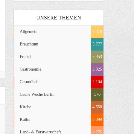
UNSERE THEMEN
Allgemein
7.478
Brauchtum
5.777
Freizeit
5.353
Gastronomie
3.925
Gesundheit
2.104
Grüne Woche Berlin
570
Kirche
4.550
Kultur
8.099
Land- & Forstwirtschaft
4.276