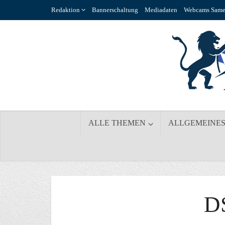
Redaktion
Bannerschaltung
Mediadaten
Webcams Same
ALLE THEMEN
ALLGEMEINE
D