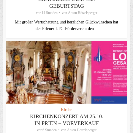
GEBURTSTAG
vor 14 Stunden
von
Anton Hötzelsperger
Mit großer Wertschätzung und herzlichen Glückwünschen hat
der Priener LTG‑Förderverein den...
Kirche
KIRCHENKONZERT AM 25.10.
IN PRIEN – VORVERKAUF
vor 6 Stunden
von
Anton Hötzelsperger