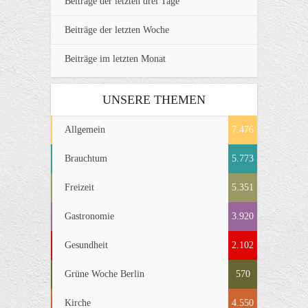
Beiträge der letzten drei Tage
Beiträge der letzten Woche
Beiträge im letzten Monat
UNSERE THEMEN
Allgemein
7.476
Brauchtum
5.773
Freizeit
5.351
Gastronomie
3.920
Gesundheit
2.102
Grüne Woche Berlin
570
Kirche
4.550