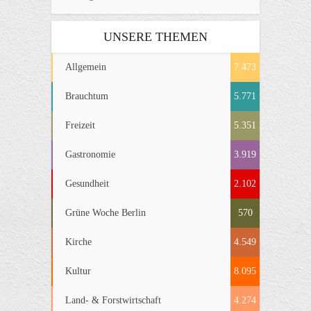
UNSERE THEMEN
Allgemein
7.473
Brauchtum
5.771
Freizeit
5.351
Gastronomie
3.919
Gesundheit
2.102
Grüne Woche Berlin
570
Kirche
4.549
Kultur
8.095
Land- & Forstwirtschaft
4.274