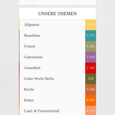
UNSERE THEMEN
Allgemein
7.473
Brauchtum
5.771
Freizeit
5.351
Gastronomie
3.919
Gesundheit
2.102
Grüne Woche Berlin
570
Kirche
4.549
Kultur
8.095
Land- & Forstwirtschaft
4.274