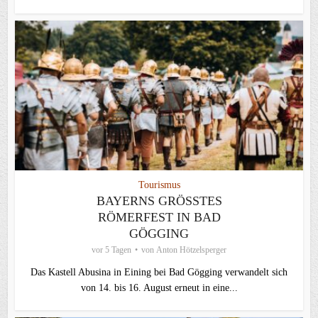
Tourismus
BAYERNS GRÖSSTES R
ÖMERFEST IN BAD G
ÖGGING
vor 5 Tagen
von
Anton Hötzelsperger
Das Kastell Abusina in Eining bei Bad Gögging verwandelt sich
von 14. bis 16. August erneut in eine...