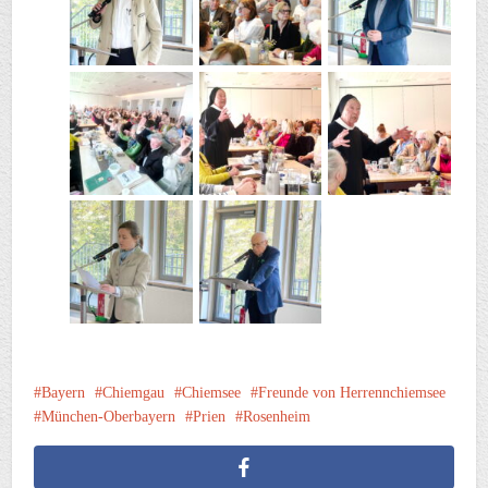
Bayern
Chiemgau
Chiemsee
Freunde von Herrennchiemsee
München-Oberbayern
Prien
Rosenheim