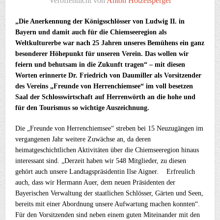
Veröffentlicht von
Anton Hötzelsperger
„Die Anerkennung der Königsschlösser von Ludwig II. in
Bayern und damit auch für die Chiemseeregion als
Weltkulturerbe war nach 25 Jahren unseres Bemühens ein ganz
besonderer Höhepunkt für unseren Verein. Das wollen wir
feiern und behutsam in die Zukunft tragen“ – mit diesen
Worten erinnerte Dr. Friedrich von Daumiller als Vorsitzender
des Vereins „Freunde von Herrenchiemsee“ im voll besetzen
Saal der Schlosswirtschaft auf Herrenwörth an die hohe und
für den Tourismus so wichtige Auszeichnung.
Die „Freunde von Herrenchiemsee“ streben bei 15 Neuzugängen im
vergangenen Jahr weitere Zuwächse an, da deren
heimatgeschichtlichen Aktivitäten über die Chiemseeregion hinaus
interessant sind. „Derzeit haben wir 548 Mitglieder, zu diesen
gehört auch unsere Landtagspräsidentin Ilse Aigner. Erfreulich
auch, dass wir Hermann Auer, dem neuen Präsidenten der
Bayerischen Verwaltung der staatlichen Schlösser, Gärten und Seen,
bereits mit einer Abordnung unsere Aufwartung machen konnten“.
Für den Vorsitzenden sind neben einem guten Miteinander mit den