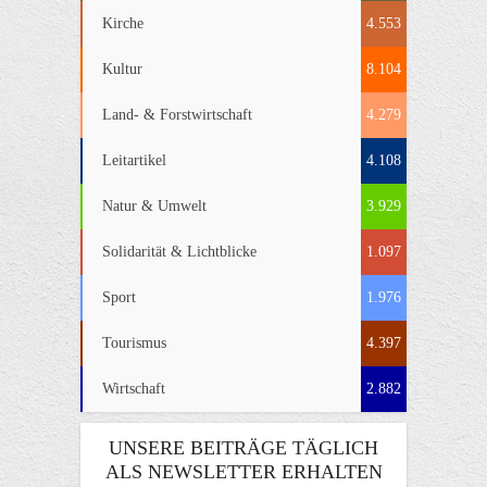
Kirche
4.553
Kultur
8.104
Land- & Forstwirtschaft
4.279
Leitartikel
4.108
Natur & Umwelt
3.929
Solidarität & Lichtblicke
1.097
Sport
1.976
Tourismus
4.397
Wirtschaft
2.882
UNSERE BEITRÄGE TÄGLICH
ALS NEWSLETTER ERHALTEN