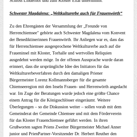
Schloss Linderhof und zum Kloster Ettal unternimmt.
Schwester Magdalena: „Weltkulturerbe auch für Frauenwörth“
Zu den Ehrengästen der Versammlung der „Freunde von
Herrenchiemsee“ gehörte auch Schwester Magdalena vom Konvent
der Benediktinerinnen Frauenwörth. Ihr Anliegen war es, dass das
für Herrenchiemsee ausgesprochene Weltkulturerbe auch auf die
Fraueninsel mit Kloster, Torhalle und wertvollen Reliquien
ausgedehnt werden möge. In der offenen Aussprache wurde daran
erinnert, dass die ursprüngliche Idee des Initiators für das
Weltkulturerbeverfahren durch den damaligen Priener
Bürgermeister Lorenz Kollmannsberger für die gesamte
Chiemseeregion mit den Inseln Frauen- und Herrenwörth angedacht
war. Im Zuge der Beratungen wurde jedoch eine größte Chance
einem Antrag für die Königsschlösser eingeräumt. Weitere
Überlegungen – so die Diskussion weiter – sollen vorab mit dem
Gemeinderat der Gemeinde Chiemsee und mit dem Förderverein
für das Kloster Frauenchiemsee geführt werden. In ihren
Grußworten sagten Priens Zweiter Bürgermeister Michael Anner
junior und PrienPartner-Vorsitzender Dr. Herbert Reuther den