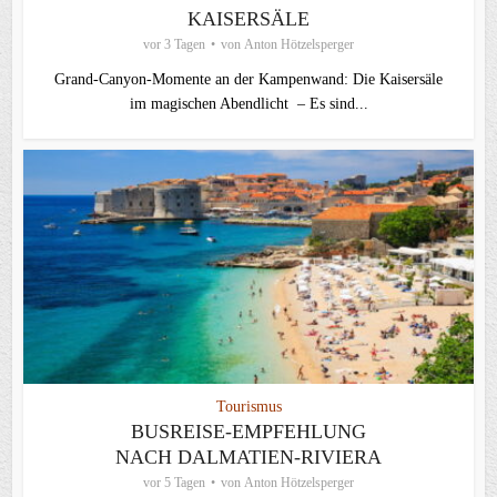
KAISERSÄLE
vor 3 Tagen
von
Anton Hötzelsperger
Grand-Canyon-Momente an der Kampenwand: Die Kaisersäle
im magischen Abendlicht – Es sind...
Tourismus
BUSREISE-EMPFEHLUNG
NACH DALMATIEN-RIVIERA
vor 5 Tagen
von
Anton Hötzelsperger