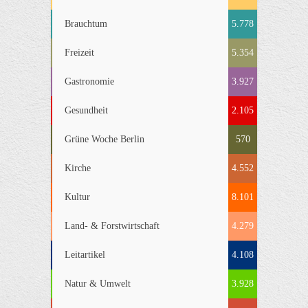
Brauchtum
5.778
Freizeit
5.354
Gastronomie
3.927
Gesundheit
2.105
Grüne Woche Berlin
570
Kirche
4.552
Kultur
8.101
Land- & Forstwirtschaft
4.279
Leitartikel
4.108
Natur & Umwelt
3.928