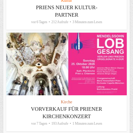
Kultur
PRIENS NEUER KULTUR-
PARTNER
vor 6 Tagen
212 Aufrufe
3 Minuten zum Lesen
Kirche
VORVERKAUF FÜR PRIENER
KIRCHENKONZERT
vor 7 Tagen
193 Aufrufe
1 Minuten zum Lesen