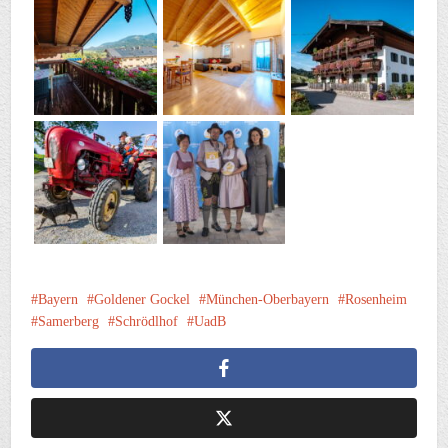
Bayern
Goldener Gockel
München-Oberbayern
Rosenheim
Samerberg
Schrödlhof
UadB