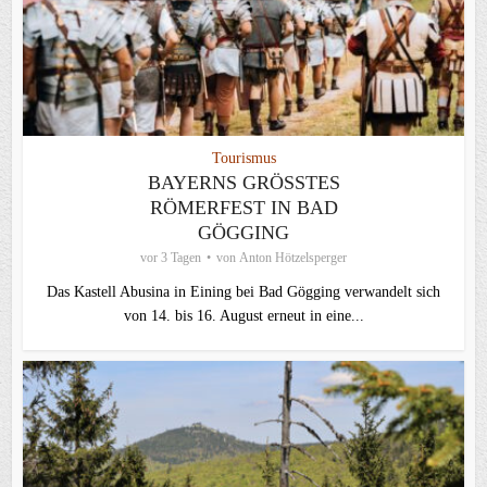
Tourismus
BAYERNS GRÖSSTES R
ÖMERFEST IN BAD G
ÖGGING
vor 3 Tagen
von
Anton Hötzelsperger
Das Kastell Abusina in Eining bei Bad Gögging verwandelt sich
von 14. bis 16. August erneut in eine...