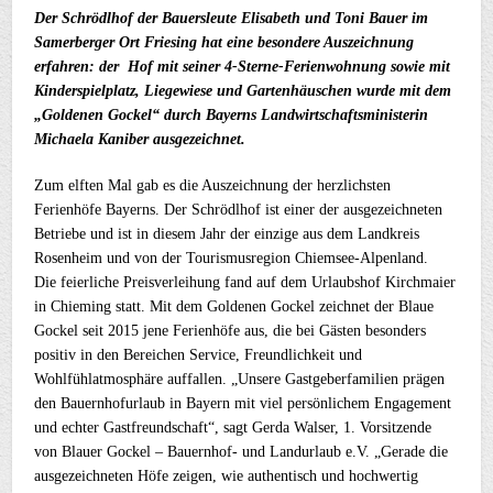
Der Schrödlhof der Bauersleute Elisabeth und Toni Bauer im
Samerberger Ort Friesing hat eine besondere Auszeichnung
erfahren: der Hof mit seiner 4-Sterne-Ferienwohnung sowie mit
Kinderspielplatz, Liegewiese und Gartenhäuschen wurde mit dem
„Goldenen Gockel“ durch Bayerns Landwirtschaftsministerin
Michaela Kaniber ausgezeichnet.
Zum elften Mal gab es die Auszeichnung der herzlichsten
Ferienhöfe Bayerns. Der Schrödlhof ist einer der ausgezeichneten
Betriebe und ist in diesem Jahr der einzige aus dem Landkreis
Rosenheim und von der Tourismusregion Chiemsee-Alpenland.
Die feierliche Preisverleihung fand auf dem Urlaubshof Kirchmaier
in Chieming statt. Mit dem Goldenen Gockel zeichnet der Blaue
Gockel seit 2015 jene Ferienhöfe aus, die bei Gästen besonders
positiv in den Bereichen Service, Freundlichkeit und
Wohlfühlatmosphäre auffallen. „Unsere Gastgeberfamilien prägen
den Bauernhofurlaub in Bayern mit viel persönlichem Engagement
und echter Gastfreundschaft“, sagt Gerda Walser, 1. Vorsitzende
von Blauer Gockel – Bauernhof- und Landurlaub e.V. „Gerade die
ausgezeichneten Höfe zeigen, wie authentisch und hochwertig