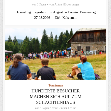
vor 5 Tagen
von
Anton Hötzelsperger
Busausflug: Tagesfahrt im August – Termin: Donnerstag
27.08.2026 – Ziel: Kals am...
Tourismus
HUNDERTE BESUCHER
MACHEN SICH AUF ZUM
SCHACHTENHAUS
vor 5 Tagen
von
Günther Freund