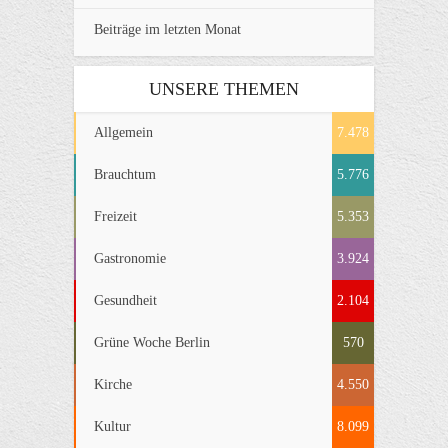
Beiträge im letzten Monat
UNSERE THEMEN
Allgemein
7.478
Brauchtum
5.776
Freizeit
5.353
Gastronomie
3.924
Gesundheit
2.104
Grüne Woche Berlin
570
Kirche
4.550
Kultur
8.099