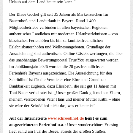
Urlaub auf dem Land heute sein kann.“
Der Blaue Gockel gilt seit 35 Jahren als Markenzeichen für
Bauernhof- und Landurlaub in Bayern. Rund 1.400
Mitgliedsbetriebe verbinden in allen bayerischen Regionen
authentisches Landleben mit modernen Urlaubserlebnissen – von
klassischen Ferienhöfen bis hin zu familienfreundlichen
Erlebnisbauernhöfen und Wellnessangeboten. Grundlage der
Auszeichnung sind authentische Online-Gästebewertungen, die über
das unabhängige Bewertungsportal TrustYou ausgewertet werden.
Im Jubiläumsjahr 2026 wurden die 20 gastfreundlichsten
Ferienhöfe Bayerns ausgezeichnet. Die Auszeichnung für den
Schrödlhof ist für die Vermieter eine Ehre und Grund zur
Dankbarkeit zugleich, dazu Elisabeth, die seit gut 11 Jahren mit
Toni Bauer verheiratet ist: „Unser großer Dank gilt meinen Eltern,
meinem verstorbenen Vater Hans und meiner Mutter Kathi – ohne
sie wäre der Schrödlhof nicht das, was er heute ist“.
Auf der Internetseite
www.schroedlhof.de
heißt es zum
ausgezeichneten Ferienhof u.a.:
Unser wunderschönes Friesing
liegt ruhig am Fuß der Berge, abseits der großen Straßen.