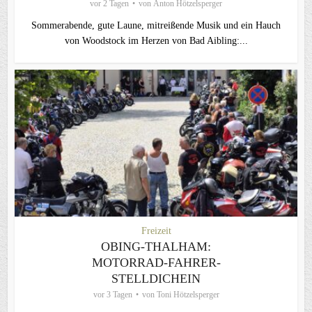
vor 2 Tagen
von
Anton Hötzelsperger
Sommerabende, gute Laune, mitreißende Musik und ein Hauch
von Woodstock im Herzen von Bad Aibling:...
Freizeit
OBING-THALHAM:
MOTORRAD-FAHRER-
STELLDICHEIN
vor 3 Tagen
von
Toni Hötzelsperger