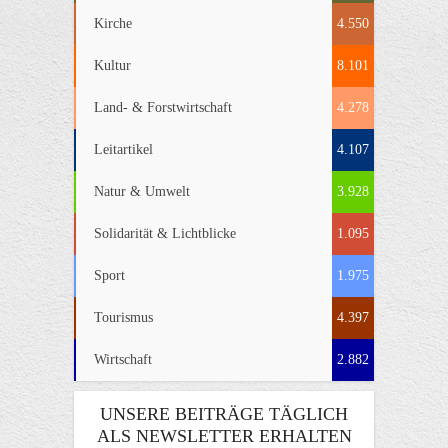
Kirche
4.550
Kultur
8.101
Land- & Forstwirtschaft
4.278
Leitartikel
4.107
Natur & Umwelt
3.928
Solidarität & Lichtblicke
1.095
Sport
1.975
Tourismus
4.397
Wirtschaft
2.882
UNSERE BEITRÄGE TÄGLICH
ALS NEWSLETTER ERHALTEN