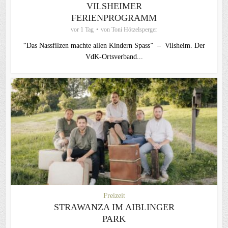
VILSHEIMER
FERIENPROGRAMM
vor 1 Tag
von
Toni Hötzelsperger
“Das Nassfilzen machte allen Kindern Spass” – Vilsheim. Der
VdK-Ortsverband...
Freizeit
STRAWANZA IM AIBLINGER
PARK