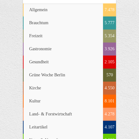
Allgemein
7.478
Brauchtum
5.777
Freizeit
5.354
Gastronomie
3.926
Gesundheit
2.105
Grüne Woche Berlin
570
Kirche
4.550
Kultur
8.101
Land- & Forstwirtschaft
4.278
Leitartikel
4.107