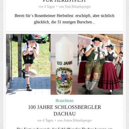
vor 4 Tagen
von
Toni Hötzelsperger
Bereit für`s Rosenheimer Herbstfest: erschöpft, aber sichtlich
glücklich, die 31 mutigen Burschen...
Brauchtum
100 JAHRE SCHLOSSBERGLER D
ACHAU
vor 4 Tagen
von
Anton Hötzelsperger