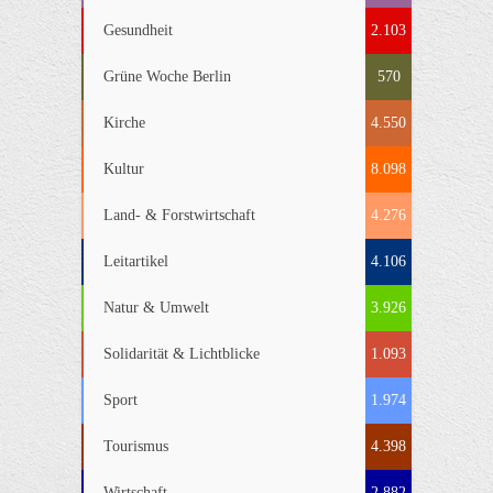
Gesundheit
2.103
Grüne Woche Berlin
570
Kirche
4.550
Kultur
8.098
Land- & Forstwirtschaft
4.276
Leitartikel
4.106
Natur & Umwelt
3.926
Solidarität & Lichtblicke
1.093
Sport
1.974
Tourismus
4.398
Wirtschaft
2.882