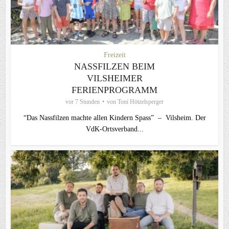
Freizeit
NASSFILZEN BEIM
VILSHEIMER
FERIENPROGRAMM
vor 7 Stunden
von
Toni Hötzelsperger
“Das Nassfilzen machte allen Kindern Spass” – Vilsheim. Der
VdK-Ortsverband...