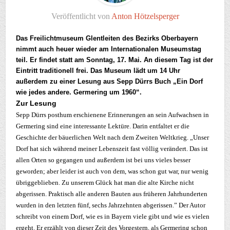
Veröffentlicht von
Anton Hötzelsperger
Das Freilichtmuseum Glentleiten des Bezirks Oberbayern
nimmt auch heuer wieder am Internationalen Museumstag
teil. Er findet statt am Sonntag, 17. Mai. An diesem Tag ist der
Eintritt traditionell frei. Das Museum lädt um 14 Uhr
außerdem zu einer Lesung aus Sepp Dürrs Buch „Ein Dorf
wie jedes andere. Germering um 1960“.
Zur Lesung
Sepp Dürrs posthum erschienene Erinnerungen an sein Aufwachsen in
Germering sind eine interessante Lektüre. Darin entfaltet er die
Geschichte der bäuerlichen Welt nach dem Zweiten Weltkrieg. „Unser
Dorf hat sich während meiner Lebenszeit fast völlig verändert. Das ist
allen Orten so gegangen und außerdem ist bei uns vieles besser
geworden; aber leider ist auch von dem, was schon gut war, nur wenig
übriggeblieben. Zu unserem Glück hat man die alte Kirche nicht
abgerissen. Praktisch alle anderen Bauten aus früheren Jahrhunderten
wurden in den letzten fünf, sechs Jahrzehnten abgerissen.” Der Autor
schreibt von einem Dorf, wie es in Bayern viele gibt und wie es vielen
ergeht. Er erzählt von dieser Zeit des Vorgestern, als Germering schon