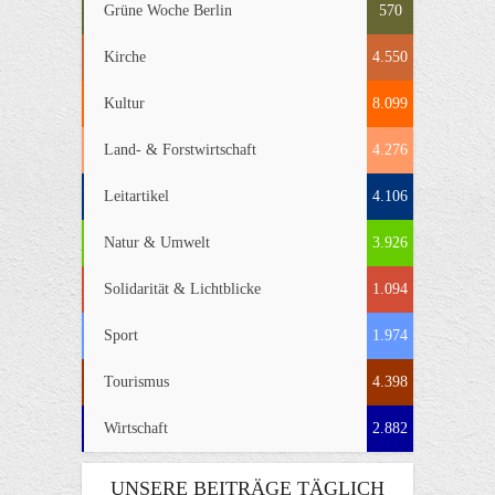
Grüne Woche Berlin
570
Kirche
4.550
Kultur
8.099
Land- & Forstwirtschaft
4.276
Leitartikel
4.106
Natur & Umwelt
3.926
Solidarität & Lichtblicke
1.094
Sport
1.974
Tourismus
4.398
Wirtschaft
2.882
UNSERE BEITRÄGE TÄGLICH