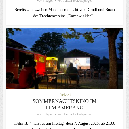
vor 4 Tagen
von
Anton Hötzelsperger
Bereits zum zweiten Male laden die aktiven Dirndl und Buam
des Trachtenvereins „Daxenwinkler“...
Freizeit
SOMMERNACHTSKINO IM
FLM AMERANG
vor 5 Tagen
von
Anton Hötzelsperger
„Film ab!“ heißt es am Freitag, dem 7. August 2026, ab 21.00