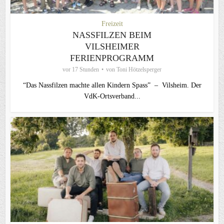
Freizeit
NASSFILZEN BEIM
VILSHEIMER
FERIENPROGRAMM
vor 17 Stunden
von
Toni Hötzelsperger
“Das Nassfilzen machte allen Kindern Spass” – Vilsheim. Der
VdK-Ortsverband...